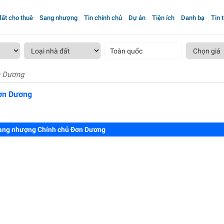
ất cho thuê
Sang nhượng
Tin chính chủ
Dự án
Tiện ích
Danh bạ
Tin 
Toàn quốc
n Dương
ơn Dương
ang nhượng Chính chủ Đơn Dương