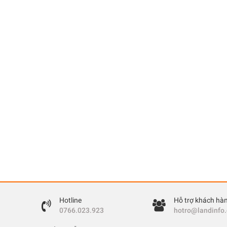
Hotline
Hỗ trợ khách hà
0766.023.923
hotro@landinfo