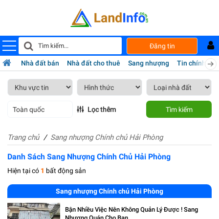
Đăng tin
Nhà đất bán
Nhà đất cho thuê
Sang nhượng
Tin chính chủ
Toàn quốc
Lọc thêm
Tìm kiếm
Trang chủ
Sang nhượng Chính chủ Hải Phòng
Danh Sách Sang Nhượng Chính Chủ Hải Phòng
Hiện tại có
1
bất động sản
Sang nhượng Chính chủ Hải Phòng
Bận Nhiều Việc Nên Không Quản Lý Được ! Sang
Nhượng Quán Cho Bạn