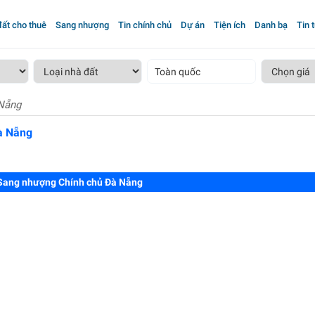
ất cho thuê
Sang nhượng
Tin chính chủ
Dự án
Tiện ích
Danh bạ
Tin 
Toàn quốc
Nẵng
à Nẵng
Sang nhượng Chính chủ Đà Nẵng