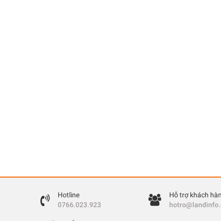
Hotline
Hỗ trợ khách hà
0766.023.923
hotro@landinfo