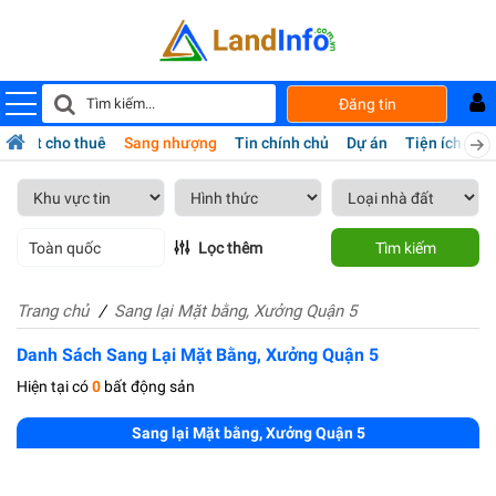
Đăng tin
hà đất cho thuê
Sang nhượng
Tin chính chủ
Dự án
Tiện ích
Da
Toàn quốc
Lọc thêm
Tìm kiếm
Trang chủ
Sang lại Mặt bằng, Xưởng Quận 5
Danh Sách Sang Lại Mặt Bằng, Xưởng Quận 5
Hiện tại có
0
bất động sản
Sang lại Mặt bằng, Xưởng Quận 5