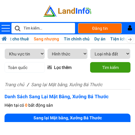
Đăng tin
hà đất cho thuê
Sang nhượng
Tin chính chủ
Dự án
Tiện ích
Da
Toàn quốc
Lọc thêm
Tìm kiếm
Trang chủ
Sang lại Mặt bằng, Xưởng Bá Thước
Danh Sách Sang Lại Mặt Bằng, Xưởng Bá Thước
Hiện tại có
0
bất động sản
Sang lại Mặt bằng, Xưởng Bá Thước