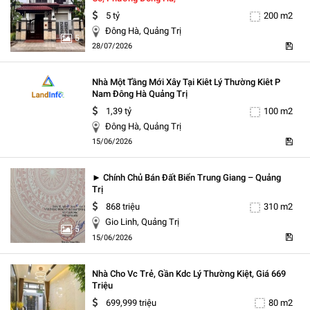
5 tỷ
200 m2
Đông Hà, Quảng Trị
5
28/07/2026
Nhà Một Tầng Mới Xây Tại Kiêt Lý Thường Kiêt P
Nam Đông Hà Quảng Trị
5
1,39 tỷ
100 m2
Đông Hà, Quảng Trị
15/06/2026
► Chính Chủ Bán Đất Biển Trung Giang – Quảng
Trị
868 triệu
310 m2
Gio Linh, Quảng Trị
5
15/06/2026
Nhà Cho Vc Trẻ, Gần Kdc Lý Thường Kiệt, Giá 669
Triệu
699,999 triệu
80 m2