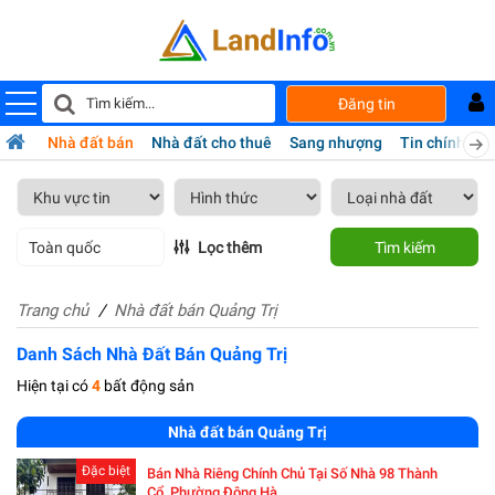
Đăng tin
Nhà đất bán
Nhà đất cho thuê
Sang nhượng
Tin chính chủ
Toàn quốc
Lọc thêm
Tìm kiếm
Trang chủ
Nhà đất bán Quảng Trị
Danh Sách Nhà Đất Bán Quảng Trị
Hiện tại có
4
bất động sản
Nhà đất bán Quảng Trị
Đặc biệt
Bán Nhà Riêng Chính Chủ Tại Số Nhà 98 Thành
Cổ, Phường Đông Hà,