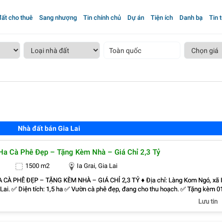
ất cho thuê
Sang nhượng
Tin chính chủ
Dự án
Tiện ích
Danh bạ
Tin 
Toàn quốc
Nhà đất bán Gia Lai
5 Ha Cà Phê Đẹp – Tặng Kèm Nhà – Giá Chỉ 2,3 Tỷ
1500 m2
Ia Grai, Gia Lai
Ê ĐẸP – TẶNG KÈM NHÀ – GIÁ CHỈ 2,3 TỶ ♦ Địa chỉ: Làng Kom Ngó, xã Ia
u hoạch. ✅ Tặng kèm 01
đất. ✅ Mặt tiền 20m đường nhựa liên xã, giao thông thuận tiện, xe tải ra vào dễ
Lưu tin
đầu tư, làm kinh tế hoặc nghỉ dưỡng nhà vườn. ♦ Giá bán: 2,3 tỷ (thương
54 để xem vườn và làm việc chính chủ.