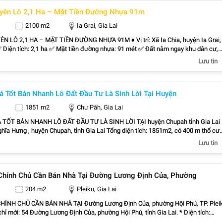
 107°40'16.4"E - Google Maps
guyên Lô 2,1 Ha – Mặt Tiền Đường Nhựa 91m
2100 m2
Ia Grai, Gia Lai
 HA – MẶT TIỀN ĐƯỜNG NHỰA 91M ♦ Vị trí: Xã Ia Chia, huyện Ia Grai,
n tiện. ✅ Phù hợp đầu tư, làm trang trại, nhà vườn hoặc tích sản lâu dài. ♦ Giá bán
Lưu tin
lượng trực tiếp.
 107°36'55.5"E - Google Maps
á Tốt Bán Nhanh Lô Đất Đầu Tư Là Sinh Lời Tại Huyện
1851 m2
Chư Păh, Gia Lai
 TỐT BÁN NHANH LÔ ĐẤT ĐẦU TƯ LÀ SINH LỜI TẠI huyện Chupah tỉnh Gia Lai
Nghĩa Hưng , huyện Chupah, tỉnh Gia Lai Tổng diện tích: 1851m2, có 400 m thổ cư
ng đào riêng. - Vị trí:
Lưu tin
- Tiện ích xung quanh đầy đủ - Khu vực dân cư thân thiện an ninh tốt -
 dễ dàng - Pháp lý: Đầy đủ thủ tục nhanh chóng - Phù hợp: làm nhà
iữ tiền – tiềm năng tăng giá rõ rệt Liên hệ chính chủ:
Chính Chủ Cần Bán Nhà Tại Đường Lương Định Của, Phường
204 m2
Pleiku, Gia Lai
ÍNH CHỦ CẦN BÁN NHÀ TẠI Đường Lương Định Của, phường Hội Phú, TP. Plei
 chỉ mới: 54 Đường Lương Định Của, phường Hội Phú, tỉnh Gia Lai. * Diện tích:
34m xây hết đất ) 100m thổ cư * Giá bán: 2 tỷ 300 triệu (có thương