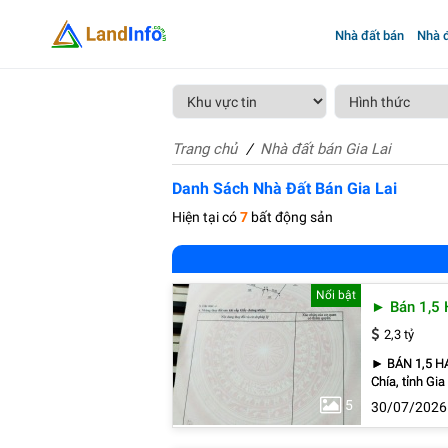
Nhà đất bán
Nhà đ
Trang chủ
Nhà đất bán Gia Lai
Danh Sách Nhà Đất Bán Gia Lai
Hiện tại có
7
bất động sản
Nổi bật
► Bán 1,
2,3 tỷ
► BÁN 1,5 HA CÀ PH
Chía, tỉnh Gia Lai. ✅ Diện tích: 1,5 ha ✅ Vườn cà phê đẹp, đang cho th
căn nhà trên 
5
30/07/2026
dàng. ✅ Thích hợp 
lượng trực tiếp với chủ). ► Liên hệ: 0963 533 5