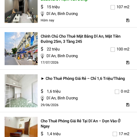
15 triệu
107 m2
Dĩ An, Bình Dương
5
Hôm nay
Chính Chủ Cho Thuê Mặt Bằng Dĩ An, Mặt Tiền
Đường 25m, 3 Tầng 245
22 triệu
100 m2
Dĩ An, Bình Dương
5
17/07/2026
► Cho Thuê Phòng Giá Rẻ – Chỉ 1,6 Triệu/tháng
1,6 triệu
0 m2
Dĩ An, Bình Dương
5
29/06/2026
Cho Thuê Phòng Giá Rẻ Tại Dĩ An – Dọn Vào Ở
Ngay
1,4 triệu
17 m2