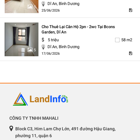
Dĩ An, Bình Dương
5
25/06/2026
Cho Thuê Lại Căn Hộ 2pn - 2wc Tại Bcons
Garden, Dĩ An
5 triệu
58 m2
Dĩ An, Bình Dương
5
17/06/2026
CÔNG TY TNHH MAHALI
Block C3, Him Lam Chợ Lớn, 491 đường Hậu Giang,
phường 11, quận 6