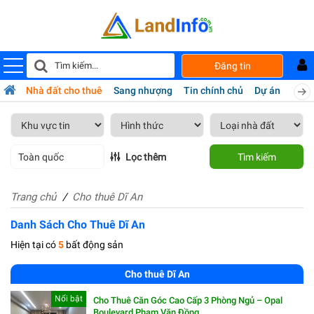
Đăng tin
bán
Nhà đất cho thuê
Sang nhượng
Tin chính chủ
Dự án
Tiện 
Toàn quốc
Lọc thêm
Tìm kiếm
Trang chủ
Cho thuê Dĩ An
Danh Sách Cho Thuê Dĩ An
Hiện tại có
5
bất động sản
Cho thuê Dĩ An
Nổi bật
Cho Thuê Căn Góc Cao Cấp 3 Phòng Ngủ – Opal
Boulevard Phạm Văn Đồng.