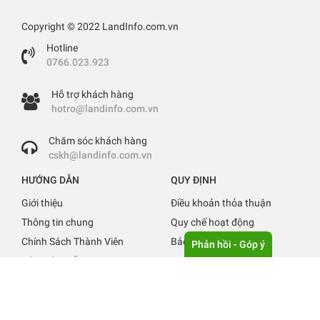
Copyright © 2022 LandInfo.com.vn
Hotline
0766.023.923
Hỗ trợ khách hàng
hotro@landinfo.com.vn
Chăm sóc khách hàng
cskh@landinfo.com.vn
HƯỚNG DẪN
QUY ĐỊNH
Giới thiệu
Điều khoản thỏa thuận
Thông tin chung
Quy chế hoạt động
Chính Sách Thành Viên
Bảo mật thông tin
Phản hồi - Góp ý
Báo giá & Hỗ trợ
Quy định đăng tin
Liên hệ
Tuyển Dụng