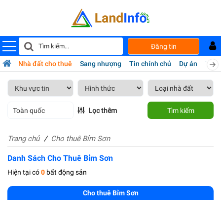
Đăng tin
bán
Nhà đất cho thuê
Sang nhượng
Tin chính chủ
Dự án
Tiện 
Toàn quốc
Lọc thêm
Tìm kiếm
Trang chủ
Cho thuê Bỉm Sơn
Danh Sách Cho Thuê Bỉm Sơn
Hiện tại có
0
bất động sản
Cho thuê Bỉm Sơn