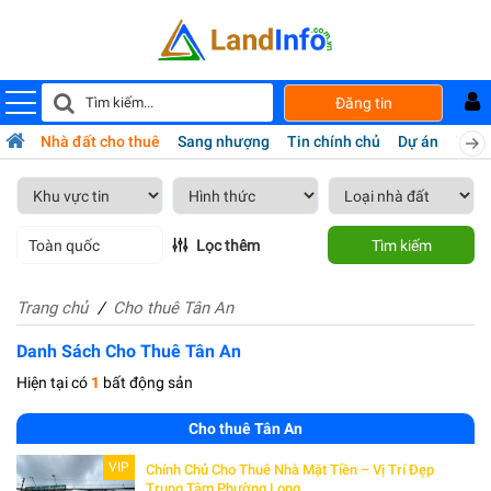
Đăng tin
bán
Nhà đất cho thuê
Sang nhượng
Tin chính chủ
Dự án
Tiện 
Toàn quốc
Lọc thêm
Tìm kiếm
Trang chủ
Cho thuê Tân An
Danh Sách Cho Thuê Tân An
Hiện tại có
1
bất động sản
Cho thuê Tân An
VIP
Chính Chủ Cho Thuê Nhà Mặt Tiền – Vị Trí Đẹp
Trung Tâm Phường Long