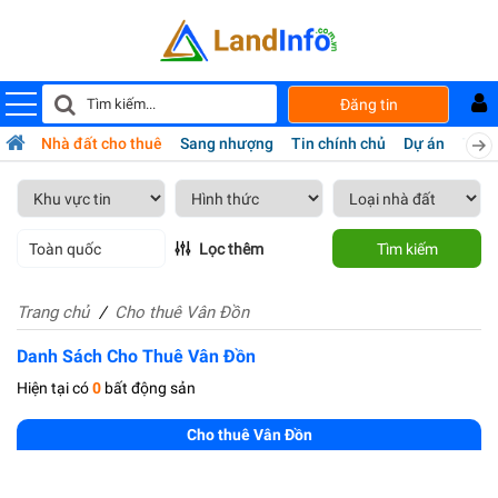
Đăng tin
bán
Nhà đất cho thuê
Sang nhượng
Tin chính chủ
Dự án
Tiện 
Toàn quốc
Lọc thêm
Tìm kiếm
Trang chủ
Cho thuê Vân Đồn
Danh Sách Cho Thuê Vân Đồn
Hiện tại có
0
bất động sản
Cho thuê Vân Đồn