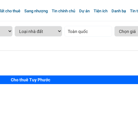
ất cho thuê
Sang nhượng
Tin chính chủ
Dự án
Tiện ích
Danh bạ
Tin 
Toàn quốc
Cho thuê Tuy Phước