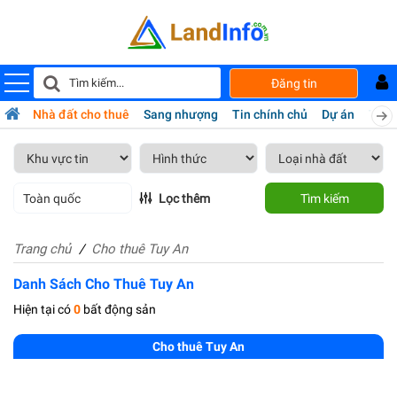
Đăng tin
bán
Nhà đất cho thuê
Sang nhượng
Tin chính chủ
Dự án
Tiện 
Toàn quốc
Lọc thêm
Tìm kiếm
Trang chủ
Cho thuê Tuy An
Danh Sách Cho Thuê Tuy An
Hiện tại có
0
bất động sản
Cho thuê Tuy An