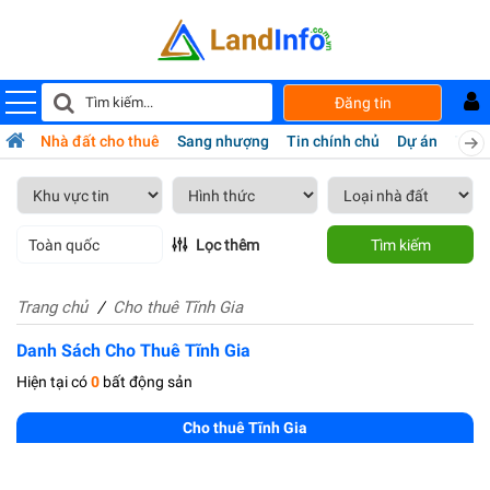
Đăng tin
bán
Nhà đất cho thuê
Sang nhượng
Tin chính chủ
Dự án
Tiện 
Toàn quốc
Lọc thêm
Tìm kiếm
Trang chủ
Cho thuê Tĩnh Gia
Danh Sách Cho Thuê Tĩnh Gia
Hiện tại có
0
bất động sản
Cho thuê Tĩnh Gia