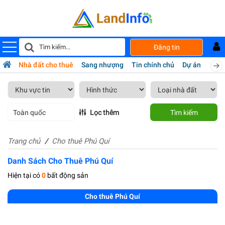
Đăng tin
bán
Nhà đất cho thuê
Sang nhượng
Tin chính chủ
Dự án
Tiện 
Toàn quốc
Lọc thêm
Tìm kiếm
Trang chủ
Cho thuê Phú Quí
Danh Sách Cho Thuê Phú Quí
Hiện tại có
0
bất động sản
Cho thuê Phú Quí