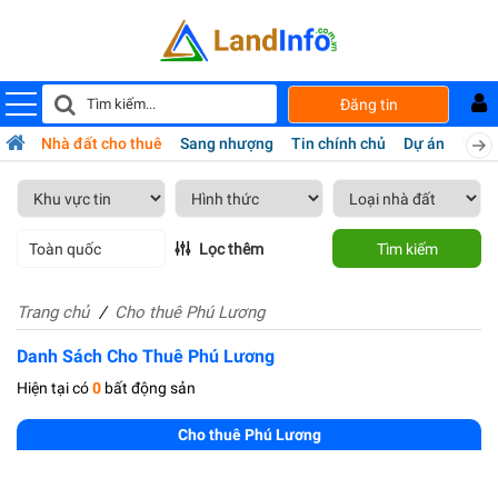
Đăng tin
bán
Nhà đất cho thuê
Sang nhượng
Tin chính chủ
Dự án
Tiện 
Toàn quốc
Lọc thêm
Tìm kiếm
Trang chủ
Cho thuê Phú Lương
Danh Sách Cho Thuê Phú Lương
Hiện tại có
0
bất động sản
Cho thuê Phú Lương