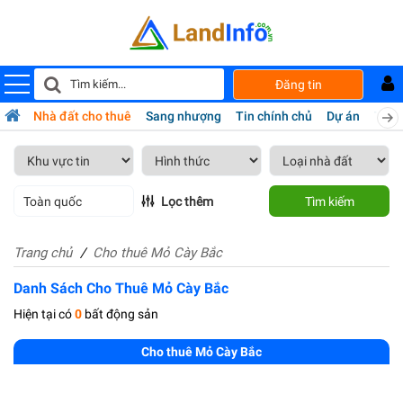
Đăng tin
bán
Nhà đất cho thuê
Sang nhượng
Tin chính chủ
Dự án
Tiện 
Toàn quốc
Lọc thêm
Tìm kiếm
Trang chủ
Cho thuê Mỏ Cày Bắc
Danh Sách Cho Thuê Mỏ Cày Bắc
Hiện tại có
0
bất động sản
Cho thuê Mỏ Cày Bắc