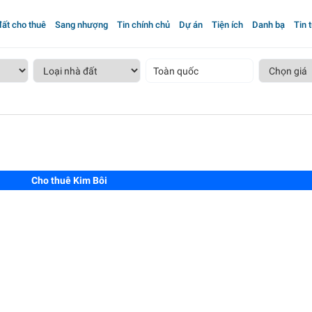
ất cho thuê
Sang nhượng
Tin chính chủ
Dự án
Tiện ích
Danh bạ
Tin 
Toàn quốc
Cho thuê Kim Bôi