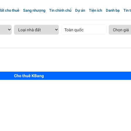
ất cho thuê
Sang nhượng
Tin chính chủ
Dự án
Tiện ích
Danh bạ
Tin 
Toàn quốc
Cho thuê KBang