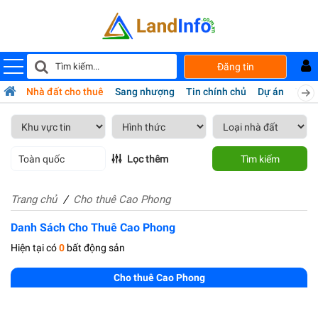
Đăng tin
bán
Nhà đất cho thuê
Sang nhượng
Tin chính chủ
Dự án
Tiện 
Toàn quốc
Lọc thêm
Tìm kiếm
Trang chủ
Cho thuê Cao Phong
Danh Sách Cho Thuê Cao Phong
Hiện tại có
0
bất động sản
Cho thuê Cao Phong