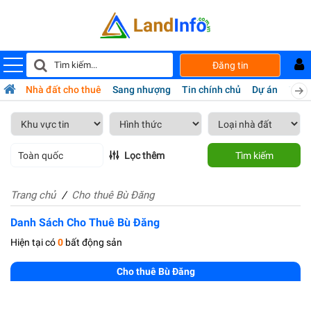
Đăng tin
bán
Nhà đất cho thuê
Sang nhượng
Tin chính chủ
Dự án
Tiện 
Toàn quốc
Lọc thêm
Tìm kiếm
Trang chủ
Cho thuê Bù Đăng
Danh Sách Cho Thuê Bù Đăng
Hiện tại có
0
bất động sản
Cho thuê Bù Đăng