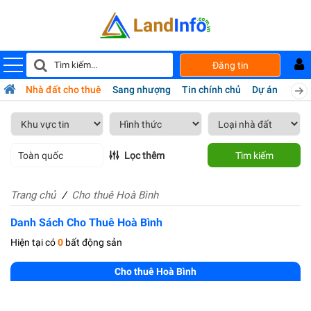
Đăng tin
bán
Nhà đất cho thuê
Sang nhượng
Tin chính chủ
Dự án
Tiện 
Toàn quốc
Lọc thêm
Tìm kiếm
Trang chủ
Cho thuê Hoà Bình
Danh Sách Cho Thuê Hoà Bình
Hiện tại có
0
bất động sản
Cho thuê Hoà Bình