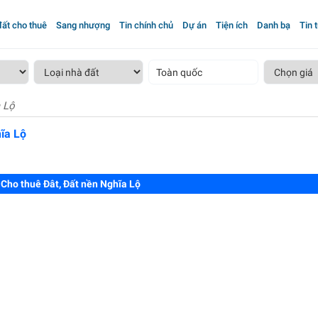
ất cho thuê
Sang nhượng
Tin chính chủ
Dự án
Tiện ích
Danh bạ
Tin 
Toàn quốc
a Lộ
ĩa Lộ
Cho thuê Đât, Đất nền Nghĩa Lộ