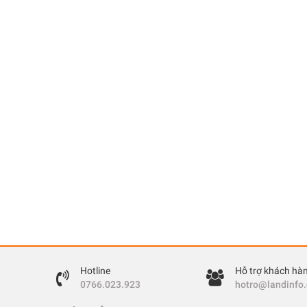
Hotline
Hỗ trợ khách hà
0766.023.923
hotro@landinfo