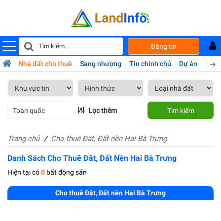
Đăng tin
bán
Nhà đất cho thuê
Sang nhượng
Tin chính chủ
Dự án
Tiện 
Toàn quốc
Lọc thêm
Tìm kiếm
Trang chủ
Cho thuê Đât, Đất nền Hai Bà Trưng
Danh Sách Cho Thuê Đât, Đất Nền Hai Bà Trưng
Hiện tại có
0
bất động sản
Cho thuê Đât, Đất nền Hai Bà Trưng