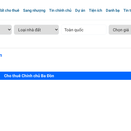
ất cho thuê
Sang nhượng
Tin chính chủ
Dự án
Tiện ích
Danh bạ
Tin 
Toàn quốc
n
Cho thuê Chính chủ Ba Đồn