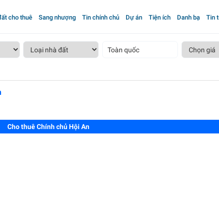
ất cho thuê
Sang nhượng
Tin chính chủ
Dự án
Tiện ích
Danh bạ
Tin 
Toàn quốc
n
Cho thuê Chính chủ Hội An