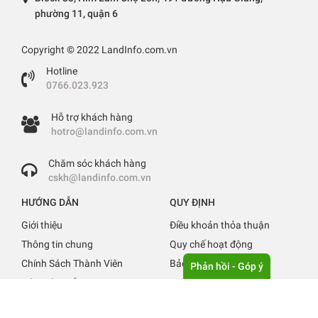
phường 11, quận 6
Copyright © 2022 LandInfo.com.vn
Hotline
0766.023.923
Hỗ trợ khách hàng
hotro@landinfo.com.vn
Chăm sóc khách hàng
cskh@landinfo.com.vn
HƯỚNG DẪN
QUY ĐỊNH
Giới thiệu
Điều khoản thỏa thuận
Thông tin chung
Quy chế hoạt động
Chính Sách Thành Viên
Bảo mật thông tin
Phản hồi - Góp ý
Báo giá & Hỗ trợ
Quy định đăng tin
Liên hệ
Tuyển Dụng