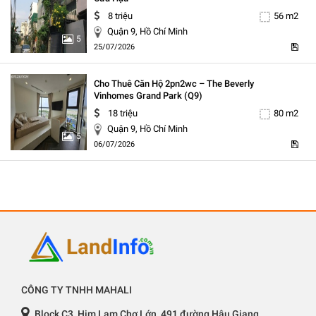
8 triệu
56 m2
Quận 9, Hồ Chí Minh
5
25/07/2026
Cho Thuê Căn Hộ 2pn2wc – The Beverly
Vinhomes Grand Park (q9)
18 triệu
80 m2
Quận 9, Hồ Chí Minh
5
06/07/2026
CÔNG TY TNHH MAHALI
Block C3, Him Lam Chợ Lớn, 491 đường Hậu Giang,