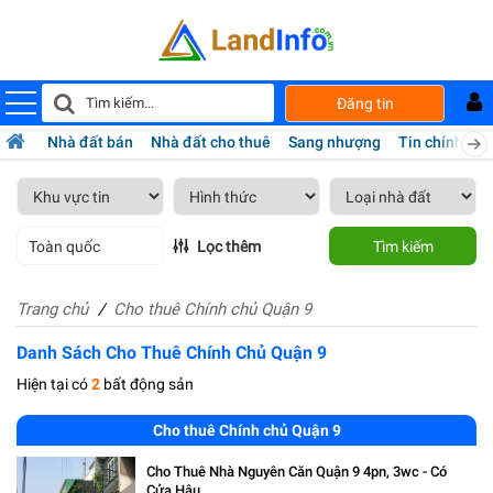
Đăng tin
Nhà đất bán
Nhà đất cho thuê
Sang nhượng
Tin chính chủ
Toàn quốc
Lọc thêm
Tìm kiếm
Trang chủ
Cho thuê Chính chủ Quận 9
Danh Sách Cho Thuê Chính Chủ Quận 9
Hiện tại có
2
bất động sản
Cho thuê Chính chủ Quận 9
Cho Thuê Nhà Nguyên Căn Quận 9 4pn, 3wc - Có
Cửa Hậu