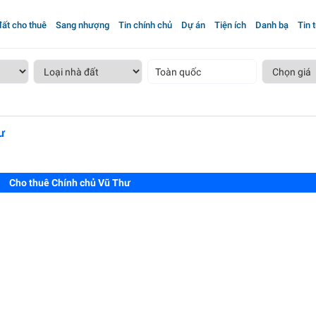
ất cho thuê
Sang nhượng
Tin chính chủ
Dự án
Tiện ích
Danh bạ
Tin 
Toàn quốc
ư
Cho thuê Chính chủ Vũ Thư