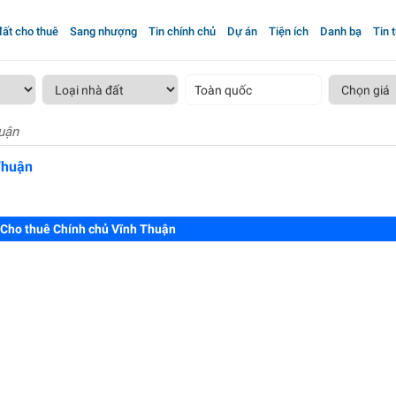
ất cho thuê
Sang nhượng
Tin chính chủ
Dự án
Tiện ích
Danh bạ
Tin 
Toàn quốc
uận
Thuận
Cho thuê Chính chủ Vĩnh Thuận