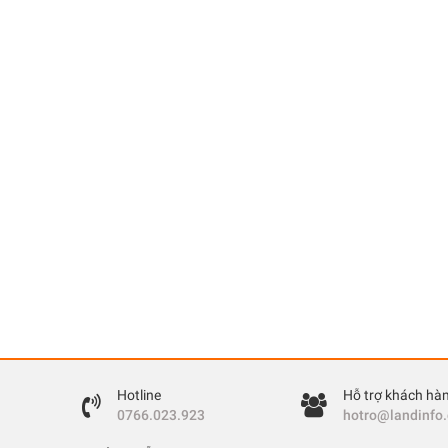
Hotline
Hỗ trợ khách hà
0766.023.923
hotro@landinfo