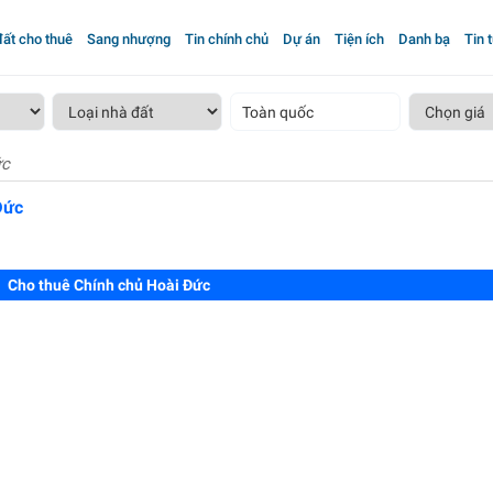
ất cho thuê
Sang nhượng
Tin chính chủ
Dự án
Tiện ích
Danh bạ
Tin 
Toàn quốc
ức
Đức
Cho thuê Chính chủ Hoài Đức