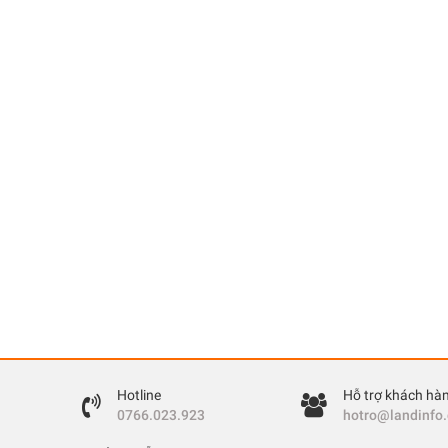
Hotline
Hỗ trợ khách hà
0766.023.923
hotro@landinfo