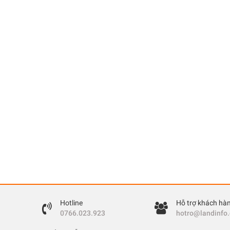
Hotline
Hỗ trợ khách hà
0766.023.923
hotro@landinfo