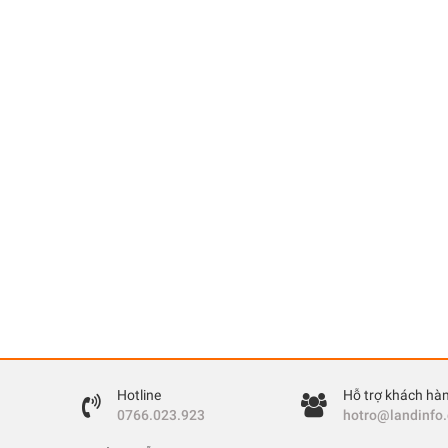
Hotline
Hỗ trợ khách hà
0766.023.923
hotro@landinfo