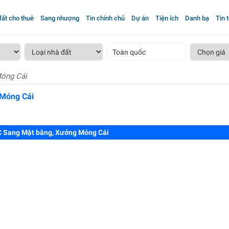
ất cho thuê
Sang nhượng
Tin chính chủ
Dự án
Tiện ích
Danh bạ
Tin 
Toàn quốc
Móng Cái
 Móng Cái
 Sang Mặt bằng, Xưởng Móng Cái