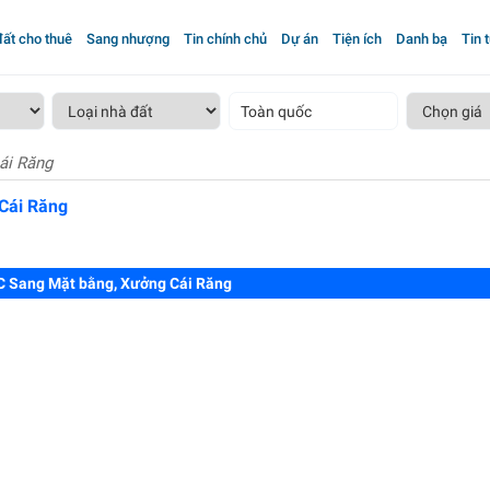
ất cho thuê
Sang nhượng
Tin chính chủ
Dự án
Tiện ích
Danh bạ
Tin 
Toàn quốc
ái Răng
Cái Răng
C Sang Mặt bằng, Xưởng Cái Răng