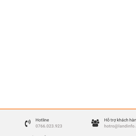
Hotline
Hỗ trợ khách hà
0766.023.923
hotro@landinfo