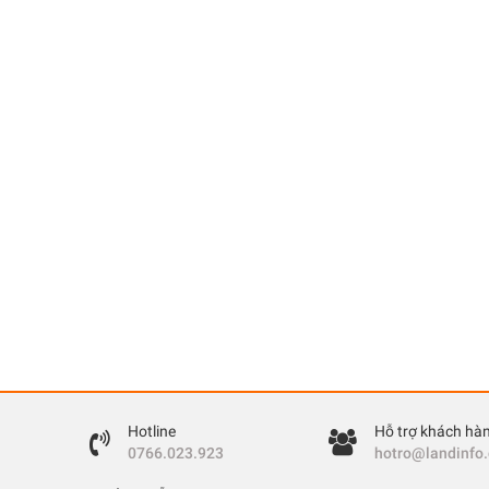
Hotline
Hỗ trợ khách hà
0766.023.923
hotro@landinfo