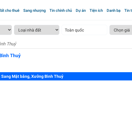
ất cho thuê
Sang nhượng
Tin chính chủ
Dự án
Tiện ích
Danh bạ
Tin 
Toàn quốc
ình Thuỷ
Bình Thuỷ
 Sang Mặt bằng, Xưởng Bình Thuỷ