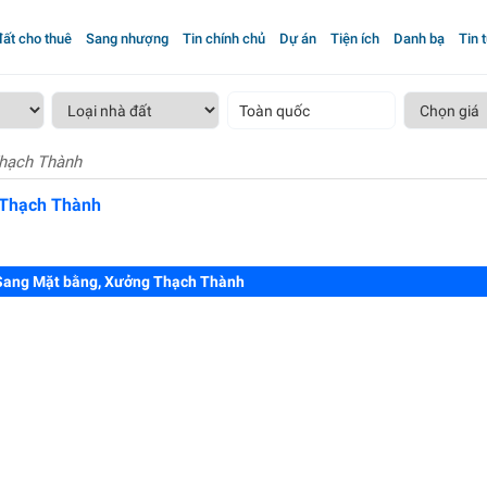
ất cho thuê
Sang nhượng
Tin chính chủ
Dự án
Tiện ích
Danh bạ
Tin 
Toàn quốc
hạch Thành
 Thạch Thành
Sang Mặt bằng, Xưởng Thạch Thành