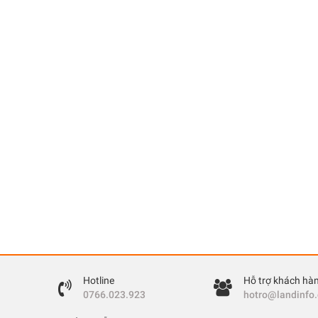
Hotline
Hỗ trợ khách hà
0766.023.923
hotro@landinfo