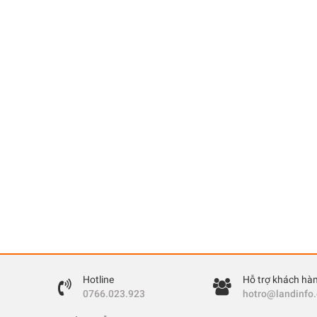
Hotline
Hỗ trợ khách hà
0766.023.923
hotro@landinfo