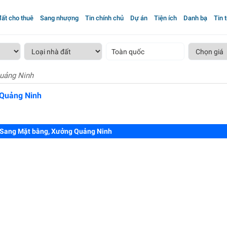
ất cho thuê
Sang nhượng
Tin chính chủ
Dự án
Tiện ích
Danh bạ
Tin 
Toàn quốc
uảng Ninh
 Quảng Ninh
Sang Mặt bằng, Xưởng Quảng Ninh