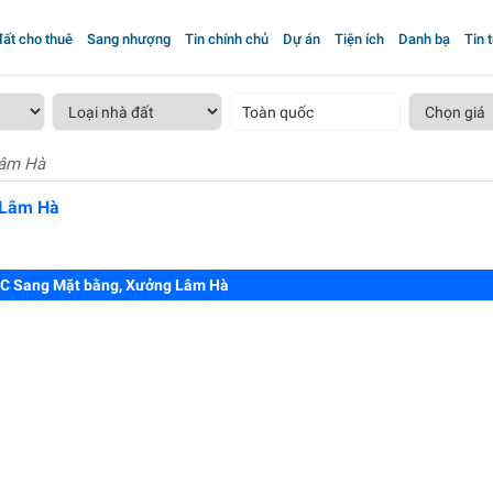
ất cho thuê
Sang nhượng
Tin chính chủ
Dự án
Tiện ích
Danh bạ
Tin 
Toàn quốc
Lâm Hà
 Lâm Hà
C Sang Mặt bằng, Xưởng Lâm Hà