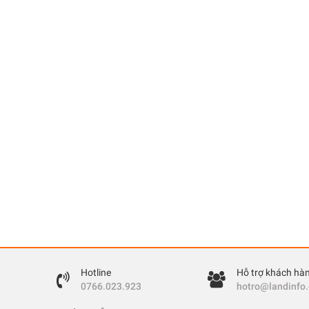
Hotline
Hỗ trợ khách hà
0766.023.923
hotro@landinfo