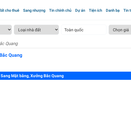
ất cho thuê
Sang nhượng
Tin chính chủ
Dự án
Tiện ích
Danh bạ
Tin 
Toàn quốc
ắc Quang
 Bắc Quang
 Sang Mặt bằng, Xưởng Bắc Quang