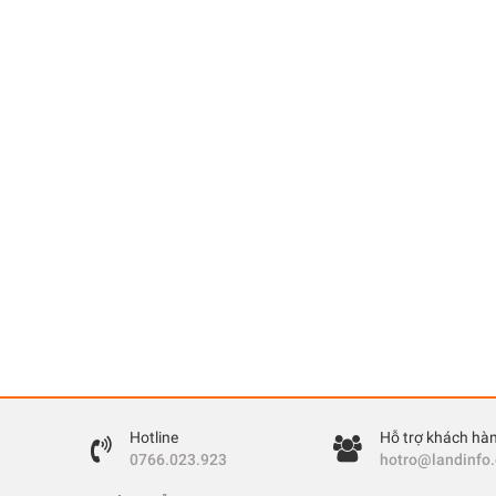
Hotline
Hỗ trợ khách hà
0766.023.923
hotro@landinfo