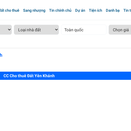
ất cho thuê
Sang nhượng
Tin chính chủ
Dự án
Tiện ích
Danh bạ
Tin 
Toàn quốc
h
CC Cho thuê Đất Yên Khánh