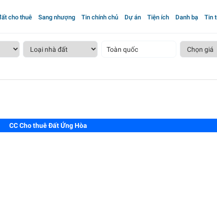
ất cho thuê
Sang nhượng
Tin chính chủ
Dự án
Tiện ích
Danh bạ
Tin 
Toàn quốc
CC Cho thuê Đất Ứng Hòa