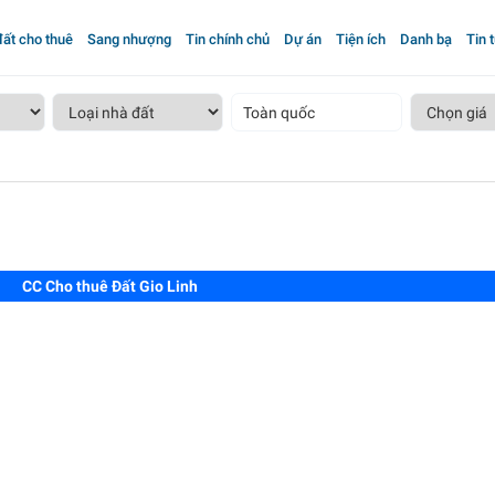
ất cho thuê
Sang nhượng
Tin chính chủ
Dự án
Tiện ích
Danh bạ
Tin 
Toàn quốc
CC Cho thuê Đất Gio Linh