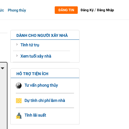
/
tức
Phong thủy
ĐĂNG TIN
Đăng Ký
Đăng Nhập
DÀNH CHO NGƯỜI XÂY NHÀ
Tính tứ trụ
Xem tuổi xây nhà
HỖ TRỢ TIỆN ÍCH
Tư vấn phong thủy
Dự tính chi phí làm nhà
Tính lãi suất