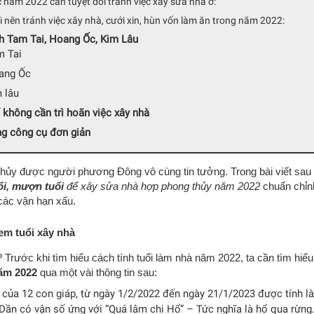
ăm 2022 cần tuyệt đối tránh việc xây sửa nhà ở:
nên tránh việc xây nhà, cưới xin, hùn vốn làm ăn trong năm 2022:
h Tam Tai, Hoang Ốc, Kim Lâu
m Tai
oang Ốc
m lâu
không cần trì hoãn việc xây nhà
ng công cụ đơn giản
 thủy được người phương Đông vô cùng tin tưởng. Trong bài viết sau
ổi, mượn tuổi
để xây sửa nhà hợp phong thủy năm 2022
chuẩn chỉn
 các vận hạn xấu.
xem tuổi xây nhà
 Trước khi tìm hiểu cách tính tuổi làm nhà năm 2022, ta cần tìm hiểu
ăm 2022
qua một vài thông tin sau:
 của 12 con giáp, từ ngày 1/2/2022 đến ngày 21/1/2023 được tính là
Dần có vận số ứng với “Quá lâm chi Hổ” – Tức nghĩa là hổ qua rừng