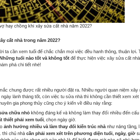
vợ hay chồng khi xây sửa cất nhà năm 2022?
 xây cất nhà trong năm 2022?
i ta cần xem tuổi để chắc chắn mọi việc đều hanh thông, thuận lợi. 
Những tuổi nào tốt và không tốt
để thực hiện việc xây sửa cất nhà
m phá chi tiết nhé!
 mắc chung được rất nhiều người đặt ra. Nhiều người quan niệm xây
 ngày lành tháng tốt, còn việc tu sửa nhà thì không cần thiết xem xét 
huyên gia phong thủy cũng cho ý kiến về điều này rằng:
sửa chữa nhỏ
không đáng kể và không làm thay đổi nhiều đến cấu
 thiết phải xem tuổi
, chọn ngày giờ.
ạo
ảnh hưởng nhiều và làm thay đổi kiến trúc nhà
như nâng tầng, 
… thì chủ nhà
cần phải xem xét trên phương diện tuổi, ngày, giờ
s