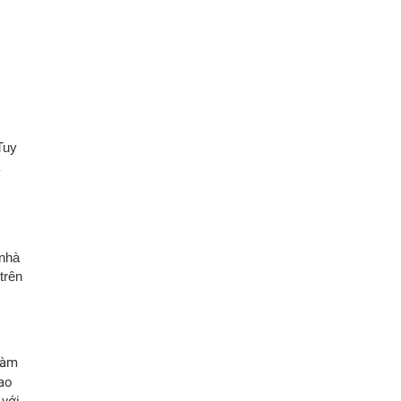
Tuy
 nhà
trên
làm
ao