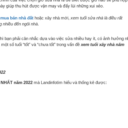
hính của việc chọn giờ sửa nhà là để biết được giờ nào sẽ phù hợp
ày giúp thu hút được vận may và đẩy lùi những xui xẻo.
c
mua bán nhà đất
hoặc xây nhà mới,
xem tuổi sửa nhà là điều rất
g nhiều đến ngôi nhà
.
hì bạn phải cân nhắc dựa vào việc sửa nhiều hay ít, có ảnh hưởng n
một số tuổi “tốt” và “chưa tốt” trong vấn đề
xem tuổi xây nhà năm
022
T NHẤT năm 2022
mà Landinfotìm hiểu và thống kê được: