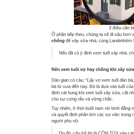
3 điều cần b
Ở phần tiếp theo, chúng ta sẽ đi sâu hơn 
chồng
để xây sửa nhà, cùng Landinfotìm 
Nếu đã có ý định
xem tuổi xây nhà
, c
Nên xem tuổi vợ hay chồng khi xây sửa
Dân gian có câu: “
Lấy vợ xem tuổi đàn bà
bà từ xưa đến nay. Đó là dựa vào tuổi củ
định cát hung khi xem tuổi xây sửa, cất n
cho sự cứng rắn và vững chắc.
Tuy nhiên, ở thời buổi nam nữ bình đẳng n
và quyết định phần lớn các sự việc trong n
người phụ nữ.
Do đó, câu trả lời là CÒN TÙY vào cá