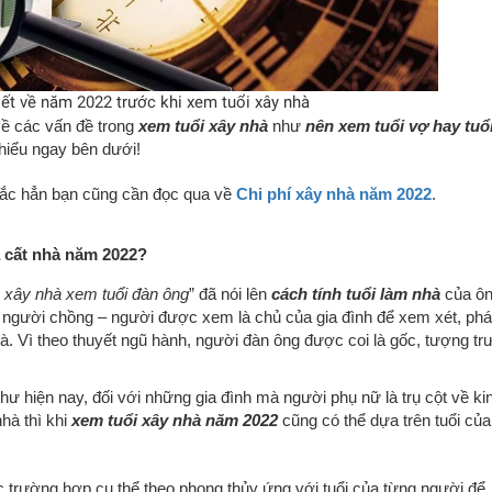
iết về năm 2022 trước khi xem tuổi xây nhà
về các vấn đề trong
xem tuổi xây nhà
như
nên xem tuổi vợ hay tuổ
hiểu ngay bên dưới!
hắc hẳn bạn cũng cần đọc qua về
Chi phí xây nhà năm 2022
.
 cất nhà năm 2022?
, xây nhà xem tuổi đàn ông
” đã nói lên
cách tính tuổi làm nhà
của ô
a người chồng – người được xem là chủ của gia đình để xem xét, ph
hà. Vì theo thuyết ngũ hành, người đàn ông được coi là gốc, tượng tr
hư hiện nay, đối với những gia đình mà người phụ nữ là trụ cột về kin
hà thì khi
xem tuổi xây nhà năm 2022
cũng có thể dựa trên tuổi của
c trường hợp cụ thể theo phong thủy ứng với tuổi của từng người để