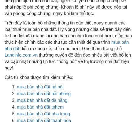
đến giao dịch mua bán đất, người có yêu cầu công chứng sẽ
phải nộp lệ phí công chứng. Khoản lệ phí này sẽ được nộp tại
văn phòng công chứng, ngay khi làm thủ tục.
Trên đây là toàn bộ những thông tin cần thiết xoay quanh các
loại thuế mua bán nhà đất. Hy vọng những chia sẻ trên đây đến
từ Landinfođã mang lại cho bạn cái nhìn tổng quát hơn, giúp bạn
thực hiện chính xác các thủ tục cần thiết để quá trình
mua bán
nhà đất
diễn ra suôn sẻ, chỉn chu hơn. Ghé thăm trang chủ
Landinfo.com.vn
thường xuyên để đón đọc nhiều bài viết bổ ích
và cập nhật những tin tức “nóng hổi” về thị trường nhà đất hiện
nay!
Các từ khóa được tìm kiếm nhiều:
mua bán nhà đất hà nội
mua bán nhà đất hải phòng
mua bán nhà đất đà nẵng
mua bán nhà đất tphcm
mua bán nhà đất nha trang
mua bán nhà đất thanh hóa