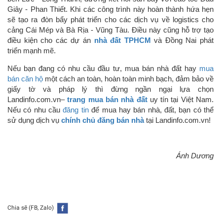
Giây - Phan Thiết. Khi các công trình này hoàn thành hứa hẹn
sẽ tạo ra đòn bẩy phát triển cho các dịch vụ về logistics cho
cảng Cái Mép và
Bà Rịa - Vũng Tàu. Điều này cũng hỗ trợ tạo
điều kiện cho các dự án
nhà đất TPHCM
và Đồng Nai phát
triển mạnh mẽ.
Nếu bạn đang có nhu cầu đầu tư, mua bán nhà đất hay
mua
bán căn hộ
một cách an toàn, hoàn toàn minh bạch, đảm bảo về
giấy tờ và pháp lý thì đừng ngần ngại lựa chọn
Landinfo.com.vn–
trang mua bán nhà đất
uy tín tại Việt Nam.
Nếu có nhu cầu
đăng tin
để mua hay bán nhà, đất, bạn có thể
sử dụng dịch vụ
chính chủ đăng bán nhà
tại Landinfo.com.vn!
Ánh Dương
Chia sẽ (FB, Zalo)