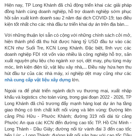
Hiện nay, TP Long Khánh đã chủ động triển khai các giải pháp
đồng hành cùng doanh nghiệp, hỗ trợ doanh nghiệp sớm phục
hồi sản xuất kinh doanh sau 2 năm đại dịch COVID-19; tạo điều
kiện tốt nhất cho các nhà đầu tư triển khai dự án trên địa bàn…
Với những thuận lợi sẵn có cộng với những chính sách cởi mở,
hiện thành phố đã thu hút được hàng tỷ USD đầu tư vào các
KCN như Suối Tre, KCN Long Khánh. Đặc biệt, lĩnh vực các
doanh nghiệp FDI rót vốn vào nhiều là công nghiệp hỗ trợ, sản
xuất nguyên phụ liệu cho ngành xơ sợi, dệt may, phụ tùng máy
móc, linh kiện điện tử, vật liệu xây nhà,... Điều này hứa hẹn thu
hút đầu tư của các nhà máy, xí nghiệp dệt may cũng như các
nhà cung cấp vật liệu xây dựng
lớn.
Ngoài ra để phát triển ngành dịch vụ thương mại, xuất nhập
khẩu và logistics cho toàn vùng, trong giai đoạn 2022 - 2026, TP
Long Khánh đã chủ trương đẩy mạnh hàng loạt dự án hạ tầng
giao thông có tính chất kết nối vùng và liên vùng: Đường liên
cảng Phú Hữu - Phước Khánh; đường 319 nối dài từ cảng
Phước An qua các KCN đến đường cao tốc TP. Hồ Chí Minh -
Long Thành - Dầu Giây; đường nối từ vành đai 3 đến cao tốc
bến Lức - Long Thành; đường kết nối sân bay với cao tốc Dầu