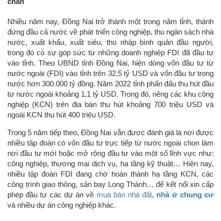
chân
Nhiều năm nay, Đồng Nai trở thành một trong năm tỉnh, thành
đứng đầu cả nước về phát triển công nghiệp, thu ngân sách nhà
nước, xuất khẩu, xuất siêu, thu nhập bình quân đầu người,
trong đó có sự góp sức từ những doanh nghiệp FDI đã đầu tư
vào tỉnh. Theo UBND tỉnh Đồng Nai, hiện dòng vốn đầu tư từ
nước ngoài (FDI) vào tỉnh trên 32,5 tỷ USD và vốn đầu tư trong
nước hơn 300.000 tỷ đồng. Năm 2022 tỉnh phấn đấu thu hút đầu
tư nước ngoài khoảng 1,1 tỷ USD. Trong đó, riêng các khu công
nghiệp (KCN) trên địa bàn thu hút khoảng 700 triệu USD và
ngoài KCN thu hút 400 triệu USD.
Trong 5 năm tiếp theo, Đồng Nai vẫn được đánh giá là nơi được
nhiều tập đoàn có vốn đầu tư trực tiếp từ nước ngoài chọn làm
nơi đầu tư mới hoặc mở rộng đầu tư vào một số lĩnh vực như:
công nghiệp, thương mại dịch vụ, hạ tầng kỹ thuật… Hiện nay,
nhiều tập đoàn FDI đang chờ hoàn thành hạ tầng KCN, các
công trình giao thông, sân bay Long Thành… để kết nối xin cấp
phép đầu tư các dự án về
mua bán nhà đất
,
nhà ở chung cư
và nhiều dự án công nghiệp khác.