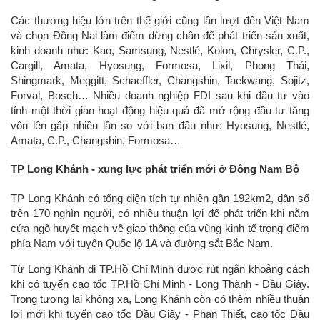
Các thương hiệu lớn trên thế giới cũng lần lượt đến Việt Nam
và chọn Đồng Nai làm điểm dừng chân để phát triển sản xuất,
kinh doanh như: Kao, Samsung, Nestlé, Kolon, Chrysler, C.P.,
Cargill, Amata, Hyosung, Formosa, Lixil, Phong Thái,
Shingmark, Meggitt, Schaeffler, Changshin, Taekwang, Sojitz,
Forval, Bosch… Nhiều doanh nghiệp FDI sau khi đầu tư vào
tỉnh một thời gian hoạt động hiệu quả đã mở rộng đầu tư tăng
vốn lên gấp nhiều lần so với ban đầu như: Hyosung, Nestlé,
Amata, C.P., Changshin, Formosa…
TP Long Khánh - xung lực phát triển mới ở Đông Nam Bộ
TP Long Khánh có tổng diện tích tự nhiên gần 192km2, dân số
trên 170 nghìn người, có nhiều thuận lợi để phát triển khi nằm
cửa ngõ huyết mạch về giao thông của vùng kinh tế trọng điểm
phía Nam với tuyến Quốc lộ 1A và đường sắt Bắc Nam.
Từ Long Khánh đi TP.Hồ Chí Minh được rút ngắn khoảng cách
khi có tuyến cao tốc TP.Hồ Chí Minh - Long Thành - Dầu Giây.
Trong tương lai không xa, Long Khánh còn có thêm nhiều thuận
lợi mới khi tuyến cao tốc Dầu Giây - Phan Thiết, cao tốc Dầu