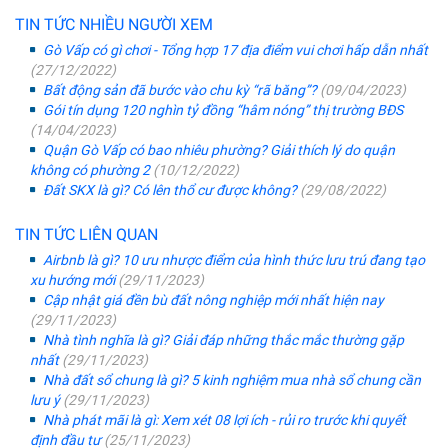
TIN TỨC NHIỀU NGƯỜI XEM
Gò Vấp có gì chơi - Tổng hợp 17 địa điểm vui chơi hấp dẫn nhất
(27/12/2022)
Bất động sản đã bước vào chu kỳ “rã băng”?
(09/04/2023)
Gói tín dụng 120 nghìn tỷ đồng “hâm nóng” thị trường BĐS
(14/04/2023)
Quận Gò Vấp có bao nhiêu phường? Giải thích lý do quận
không có phường 2
(10/12/2022)
Đất SKX là gì? Có lên thổ cư được không?
(29/08/2022)
TIN TỨC LIÊN QUAN
Airbnb là gì? 10 ưu nhược điểm của hình thức lưu trú đang tạo
xu hướng mới
(29/11/2023)
Cập nhật giá đền bù đất nông nghiệp mới nhất hiện nay
(29/11/2023)
Nhà tình nghĩa là gì? Giải đáp những thắc mắc thường gặp
nhất
(29/11/2023)
Nhà đất sổ chung là gì? 5 kinh nghiệm mua nhà sổ chung cần
lưu ý
(29/11/2023)
Nhà phát mãi là gì: Xem xét 08 lợi ích - rủi ro trước khi quyết
định đầu tư
(25/11/2023)