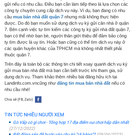
gửi nếu có nhu cầu. Điều bạn cần làm tiếp theo là lựa chọn các
công ty chuyên cung cấp dịch vụ này. Ví dụ, bạn đang có nhu
cầu
mua bán nhà đất quận 7
nhưng mãi không thực hiện
được. Do đó bạn muốn sử dụng dịch vụ ký gửi căn nhà ở quận
7. Bên cạnh việc tự tìm kiếm các công ty ký gửi nhà đất quận 7,
bạn có thể nhờ bạn bè, người thân giới thiệu để đảm bảo công
ty tìm được là uy tín. Hoặc bạn cũng có thể tìm dịch vụ này ở
các quận huyện khác của TPHCM mà không nhất thiết phải
thuộc quận 7.
Trên đây là toàn bộ các thông tin chi tiết xoay quanh dịch vụ ký
gửi mua bán nhà đất mà bạn cần biết trước khi tham gia, sử
dụng dịch vụ. Tham khảo thêm nhiều bài đăng hữu ích tại
Landinfo.com.vncũng như
đăng tin mua bán nhà đất
nếu có
nhu cầu nhé!
Chia sẽ (FB, Zalo)
TIN TỨC NHIỀU NGƯỜI XEM
Gò Vấp có gì chơi - Tổng hợp 17 địa điểm vui chơi hấp dẫn nhất
(27/12/2022)
Bất động sản đã bước vào chu kỳ “rã băng”?
(09/04/2023)