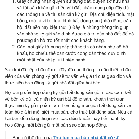
Giấy chứng nhận quyền sử dụng đất, quyền sở hữu nhà
và tài sản khác gắn liền với đất nhằm cung cấp đầy đủ
các thông tin về tài sản cần ký gửi: Địa chỉ, diện tích, mặt
bằng, mô tả vị trí, loại hình bất động sản (nhà riêng, căn
hộ, đất nền hay biệt thự,…) Đây là những thông tin giúp
văn phòng ký gửi xác định được giá trị của nhà đất để có
phương án hỗ trợ tốt nhất cho khách hàng.
Các loại giấy tờ cung cấp thông tin cá nhân như sổ hộ
khẩu, hộ chiếu, thẻ căn cước công dân theo quy định
mới nhất của pháp luật hiện hành.
Sau khi đã tiếp nhận được đầy đủ các thông tin cần thiết, nhân
viên của văn phòng ký gửi sẽ tư vấn về giá trị của giao dịch và
thực hiện hợp đồng ký gửi nhà đất giữa hai bên.
Nội dung của hợp đồng ký gửi bất động sản gồm: các cam kết
về bên ký gửi và nhận ký gửi bất động sản, khoản thời gian
thực hiện ký gửi, phần trăm hoa hồng môi giới bất động sản và
toàn bộ giá trị môi giới mua bán, cho thuê bất động sản. Nếu cả
hai bên đều đồng thuận với các điều khoản này tiến hành ký
hợp đồng, mỗi bên giữ một bản sao của hợp đồng.
Bạn có thể đọc qua
Thủ tục mua bán nhà đất có sổ