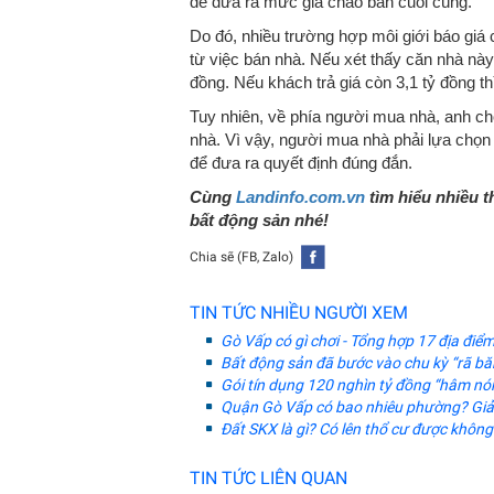
để đưa ra mức giá chào bán cuối cùng.
Do đó, nhiều trường hợp môi giới báo giá 
từ việc bán nhà. Nếu xét thấy căn nhà này 
đồng. Nếu khách trả giá còn 3,1 tỷ đồng thì
Tuy nhiên, về phía người mua nhà, anh ch
nhà. Vì vậy, người mua nhà phải lựa chọn
để đưa ra quyết định đúng đắn.
Cùng
Landinfo.com.vn
tìm hiểu nhiều t
bất động sản nhé!
Chia sẽ (FB, Zalo)
TIN TỨC NHIỀU NGƯỜI XEM
Gò Vấp có gì chơi - Tổng hợp 17 địa điể
Bất động sản đã bước vào chu kỳ “rã b
Gói tín dụng 120 nghìn tỷ đồng “hâm nó
Quận Gò Vấp có bao nhiêu phường? Giải
Đất SKX là gì? Có lên thổ cư được khôn
TIN TỨC LIÊN QUAN