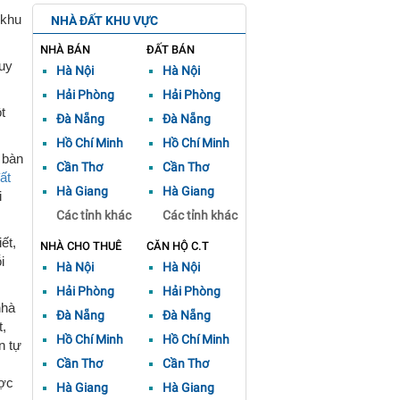
 khu
NHÀ ĐẤT KHU VỰC
NHÀ BÁN
ĐẤT BÁN
Tuy
Hà Nội
Hà Nội
Hải Phòng
Hải Phòng
t
Đà Nẵng
Đà Nẵng
Hồ Chí Minh
Hồ Chí Minh
 bàn
Cần Thơ
Cần Thơ
ất
Hà Giang
Hà Giang
i
Các tỉnh khác
Các tỉnh khác
ết,
NHÀ CHO THUÊ
CĂN HỘ C.T
i
Hà Nội
Hà Nội
Hải Phòng
Hải Phòng
nhà
Đà Nẵng
Đà Nẵng
t,
Hồ Chí Minh
Hồ Chí Minh
n tự
Cần Thơ
Cần Thơ
ược
Hà Giang
Hà Giang