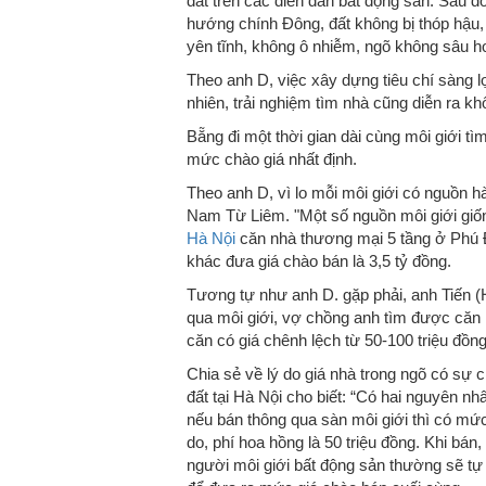
đất trên các diễn đàn bất động sản. Sau đ
hướng chính Đông, đất không bị thóp hậu,
yên tĩnh, không ô nhiễm, ngõ không sâu 
Theo anh D, việc xây dựng tiêu chí sàng lọc
nhiên, trải nghiệm tìm nhà cũng diễn ra k
Bẵng đi một thời gian dài cùng môi giới t
mức chào giá nhất định.
Theo anh D, vì lo mỗi môi giới có nguồn h
Nam Từ Liêm. "Một số nguồn môi giới giốn
Hà Nội
căn nhà thương mại 5 tầng ở Phú Đô
khác đưa giá chào bán là 3,5 tỷ đồng.
Tương tự như anh D. gặp phải, anh Tiến (
qua môi giới, vợ chồng anh tìm được căn
căn có giá chênh lệch từ 50-100 triệu đồng
Chia sẻ về lý do giá nhà trong ngõ có sự 
đất tại Hà Nội cho biết: “Có hai nguyên nh
nếu bán thông qua sàn môi giới thì có mức 
do, phí hoa hồng là 50 triệu đồng. Khi bá
người môi giới bất động sản thường sẽ 