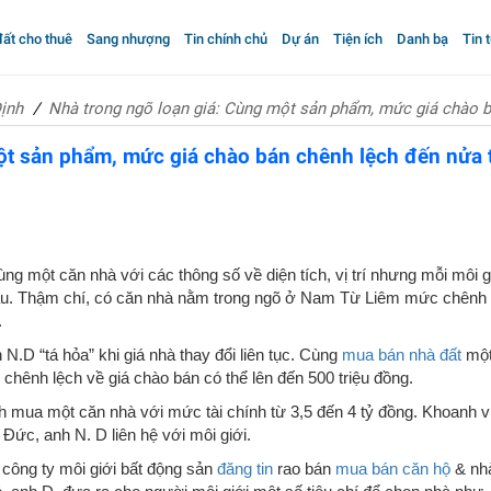
ất cho thuê
Sang nhượng
Tin chính chủ
Dự án
Tiện ích
Danh bạ
Tin 
ịnh
Nhà trong ngõ loạn giá: Cùng một sản phẩm, mức giá chào b
ột sản phẩm, mức giá chào bán chênh lệch đến nửa 
ng một căn nhà với các thông số về diện tích, vị trí nhưng mỗi môi g
hau. Thậm chí, có căn nhà nằm trong ngõ ở Nam Từ Liêm mức chênh
.
N.D “tá hỏa” khi giá nhà thay đổi liên tục. Cùng
mua bán nhà đất
mộ
 chênh lệch về giá chào bán có thể lên đến 500 triệu đồng.
h mua một căn nhà với mức tài chính từ 3,5 đến 4 tỷ đồng. Khoanh 
ức, anh N. D liên hệ với môi giới.
c công ty môi giới bất động sản
đăng tin
rao bán
mua bán căn hộ
& nh