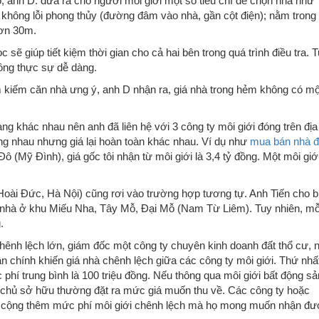
ó, anh D. đưa ra cho người môi giới một số tiêu chí để chọn nhà như
 không lỗi phong thủy (đường đâm vào nhà, gần cột điện); nằm trong
hơn 30m.
 sẽ giúp tiết kiệm thời gian cho cả hai bên trong quá trình điều tra. 
hông thực sự dễ dàng.
ìm kiếm căn nhà ưng ý, anh D nhận ra, giá nhà trong hẻm không có mộ
àng khác nhau nên anh đã liên hệ với 3 công ty môi giới đóng trên địa
g nhau nhưng giá lại hoàn toàn khác nhau. Ví dụ như
mua bán nhà đ
 (Mỹ Đình), giá gốc tôi nhận từ môi giới là 3,4 tỷ đồng. Một môi giớ
Hoài Đức, Hà Nội) cũng rơi vào trường hợp tương tự. Anh Tiến cho bi
 nhà ở khu Miếu Nha, Tây Mỗ, Đại Mỗ (Nam Từ Liêm). Tuy nhiên, mỗ
.
chênh lệch lớn, giám đốc một công ty chuyên kinh doanh đất thổ cư, 
ân chính khiến giá nhà chênh lệch giữa các công ty môi giới. Thứ nhấ
phí trung bình là 100 triệu đồng. Nếu thông qua môi giới bất động sả
n, chủ sở hữu thường đặt ra mức giá muốn thu về. Các công ty hoặc
tự cộng thêm mức phí môi giới chênh lệch mà họ mong muốn nhận đ