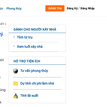
/
tức
Phong thủy
ĐĂNG TIN
Đăng Ký
Đăng Nhập
án chênh lệch đến nửa tỷ đồng
DÀNH CHO NGƯỜI XÂY NHÀ
tỷ
Tính tứ trụ
Xem tuổi xây nhà
iới
HỖ TRỢ TIỆN ÍCH
Tư vấn phong thủy
t
Dự tính chi phí làm nhà
vùng
Tính lãi suất
à