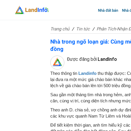
Nhà đất bán
Nhà đ
Trang chủ
Tin tức
Phân Tích-Nhận Đ
Nhà trong ngõ loạn giá: Cùng m
đồng
Được đăng bởi
LandInfo
Theo thông tin
Landinfo
thu thập được: Cù
lại đưa ra một mức giá chào bán khác n
lệch về giá chào bán lên tới 500 triệu đồng
Sau gần một tháng tìm nhà trong hẻm, anh 
căn, cùng vị trí, cùng diện tích nhưng mức
Theo anh D. chia sẻ, vợ chồng anh dự địn
các khu vực quanh Nam Từ Liêm và Hoài Đ
Để tiết kiệm thời gian, anh tìm hiểu kỹ cá