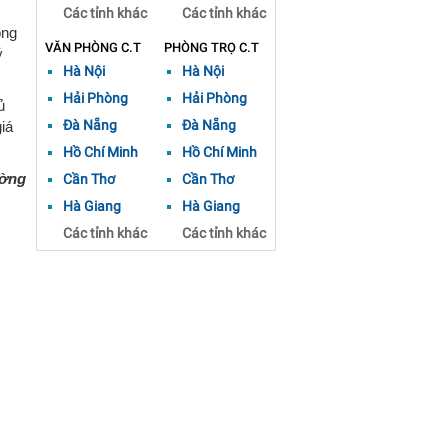
Các tỉnh khác
Các tỉnh khác
ồng
VĂN PHÒNG C.T
PHÒNG TRỌ C.T
ỷ
Hà Nội
Hà Nội
Hải Phòng
Hải Phòng
ủ
Đà Nẵng
Đà Nẵng
iá
Hồ Chí Minh
Hồ Chí Minh
ường
Cần Thơ
Cần Thơ
Hà Giang
Hà Giang
Các tỉnh khác
Các tỉnh khác