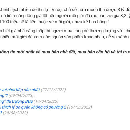
chênh lệch nhiều để thu lợi. Ví dụ, chủ sở hữu muốn thu được 3 tỷ đ
có tiềm năng tăng giá tốt nên người môi giới đã rao bán với giá 3,2 t
 100 triệu sẽ là tiền thuộc về môi giới, chưa kể hoa hồng.”
o biết giá nhà càng thấp thì người mua càng dễ thương lượng với ch
 nhiều môi giới để xem các nguồn sản phẩm khác nhau, dễ so sánh g
hông tin mới nhất về mua bán nhà đất, mua bán căn hộ và thị tr
m vui chơi hấp dẫn nhất
(27/12/2022)
ăng”?
(09/04/2023)
ng” thị trường BĐS
(14/04/2023)
 thích lý do quận không có phường 2
(10/12/2022)
g?
(29/08/2022)