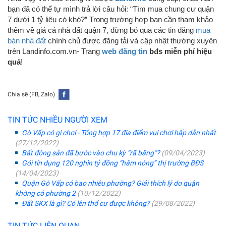
bạn đã có thể tự mình trả lời câu hỏi: “Tìm mua chung cư quận
7 dưới 1 tỷ liệu có khó?” Trong trường hợp bạn cần tham khảo
thêm về giá cả nhà đất quận 7, đừng bỏ qua các tin đăng
mua
bán nhà đất
chính chủ được đăng tải và cập nhật thường xuyên
trên Landinfo.com.vn- Trang
web
đăng tin
bđs miễn phí hiệu
quả
!
Chia sẽ (FB, Zalo)
TIN TỨC NHIỀU NGƯỜI XEM
Gò Vấp có gì chơi - Tổng hợp 17 địa điểm vui chơi hấp dẫn nhất
(27/12/2022)
Bất động sản đã bước vào chu kỳ “rã băng”?
(09/04/2023)
Gói tín dụng 120 nghìn tỷ đồng “hâm nóng” thị trường BĐS
(14/04/2023)
Quận Gò Vấp có bao nhiêu phường? Giải thích lý do quận
không có phường 2
(10/12/2022)
Đất SKX là gì? Có lên thổ cư được không?
(29/08/2022)
TIN TỨC LIÊN QUAN