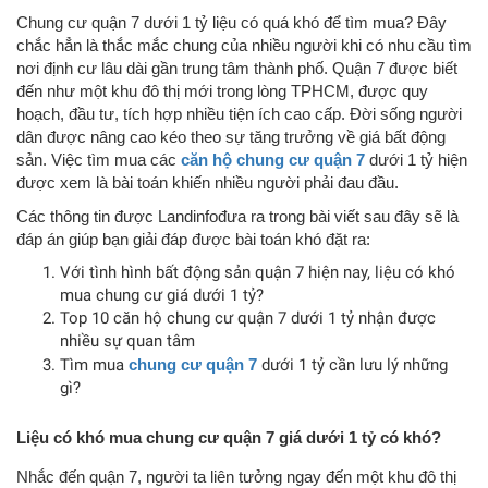
Chung cư quận 7 dưới 1 tỷ liệu có quá khó để tìm mua? Đây
chắc hẳn là thắc mắc chung của nhiều người khi có nhu cầu tìm
nơi định cư lâu dài gần trung tâm thành phố. Quận 7 được biết
đến như một khu đô thị mới trong lòng TPHCM, được quy
hoạch, đầu tư, tích hợp nhiều tiện ích cao cấp. Đời sống người
dân được nâng cao kéo theo sự tăng trưởng về giá bất động
sản. Việc tìm mua các
căn hộ
chung cư quận 7
dưới 1 tỷ hiện
được xem là bài toán khiến nhiều người phải đau đầu.
Các thông tin được Landinfođưa ra trong bài viết sau đây sẽ là
đáp án giúp bạn giải đáp được bài toán khó đặt ra:
Với tình hình bất động sản quận 7 hiện nay, liệu có khó
mua chung cư giá dưới 1 tỷ?
Top 10 căn hộ chung cư quận 7 dưới 1 tỷ nhận được
nhiều sự quan tâm
Tìm mua
chung cư quận 7
dưới 1 tỷ cần lưu lý những
gì?
Liệu có khó mua chung cư quận 7 giá dưới 1 tỷ có khó?
Nhắc đến quận 7, người ta liên tưởng ngay đến một khu đô thị