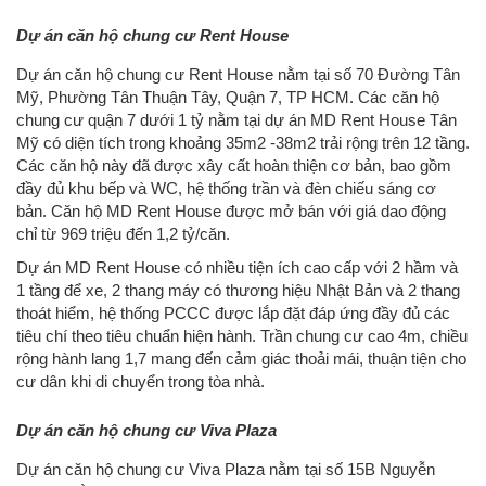
Dự án căn hộ chung cư Rent House
Dự án căn hộ chung cư Rent House nằm tại số 70 Đường Tân
Mỹ, Phường Tân Thuận Tây, Quận 7, TP HCM. Các căn hộ
chung cư quận 7 dưới 1 tỷ nằm tại dự án MD Rent House Tân
Mỹ có diện tích trong khoảng 35m2 -38m2 trải rộng trên 12 tầng.
Các căn hộ này đã được xây cất hoàn thiện cơ bản, bao gồm
đầy đủ khu bếp và WC, hệ thống trần và đèn chiếu sáng cơ
bản. Căn hộ MD Rent House được mở bán với giá dao động
chỉ từ 969 triệu đến 1,2 tỷ/căn.
Dự án MD Rent House có nhiều tiện ích cao cấp với 2 hầm và
1 tầng để xe, 2 thang máy có thương hiệu Nhật Bản và 2 thang
thoát hiểm, hệ thống PCCC được lắp đặt đáp ứng đầy đủ các
tiêu chí theo tiêu chuẩn hiện hành. Trần chung cư cao 4m, chiều
rộng hành lang 1,7 mang đến cảm giác thoải mái, thuận tiện cho
cư dân khi di chuyển trong tòa nhà.
Dự án căn hộ chung cư Viva Plaza
Dự án căn hộ chung cư Viva Plaza nằm tại số 15B Nguyễn