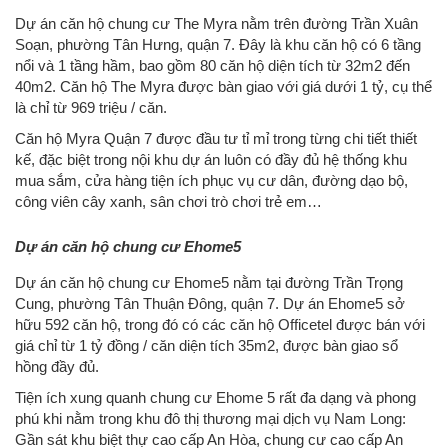
Dự án căn hộ chung cư The Myra nằm trên đường Trần Xuân
Soạn, phường Tân Hưng, quận 7. Đây là khu căn hộ có 6 tầng
nổi và 1 tầng hầm, bao gồm 80 căn hộ diện tích từ 32m2 đến
40m2. Căn hộ The Myra được bàn giao với giá dưới 1 tỷ, cụ thể
là chỉ từ 969 triệu / căn.
Căn hộ Myra Quận 7 được đầu tư tỉ mỉ trong từng chi tiết thiết
kế, đặc biệt trong nội khu dự án luôn có đầy đủ hệ thống khu
mua sắm, cửa hàng tiện ích phục vụ cư dân, đường dạo bộ,
công viên cây xanh, sân chơi trò chơi trẻ em…
Dự án căn hộ chung cư Ehome5
Dự án căn hộ chung cư Ehome5 nằm tại đường Trần Trọng
Cung, phường Tân Thuận Đông, quận 7. Dự án Ehome5 sở
hữu 592 căn hộ, trong đó có các căn hộ Officetel được bán với
giá chỉ từ 1 tỷ đồng / căn diện tích 35m2, được bàn giao sổ
hồng đầy đủ.
Tiện ích xung quanh chung cư Ehome 5 rất đa dạng và phong
phú khi nằm trong khu đô thị thương mại dịch vụ Nam Long:
Gần sát khu biệt thự cao cấp An Hòa, chung cư cao cấp An