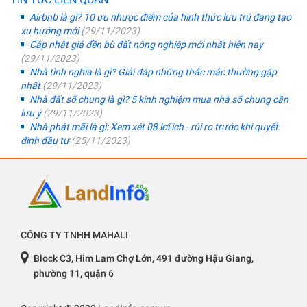
Airbnb là gì? 10 ưu nhược điểm của hình thức lưu trú đang tạo
xu hướng mới
(29/11/2023)
Cập nhật giá đền bù đất nông nghiệp mới nhất hiện nay
(29/11/2023)
Nhà tình nghĩa là gì? Giải đáp những thắc mắc thường gặp
nhất
(29/11/2023)
Nhà đất sổ chung là gì? 5 kinh nghiệm mua nhà sổ chung cần
lưu ý
(29/11/2023)
Nhà phát mãi là gì: Xem xét 08 lợi ích - rủi ro trước khi quyết
định đầu tư
(25/11/2023)
CÔNG TY TNHH MAHALI
Block C3, Him Lam Chợ Lớn, 491 đường Hậu Giang,
phường 11, quận 6