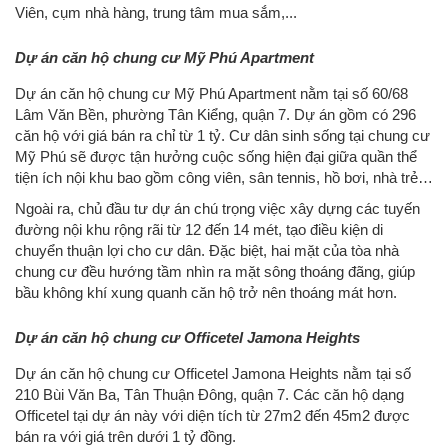
Viên, cụm nhà hàng, trung tâm mua sắm,...
Dự án căn hộ chung cư Mỹ Phú Apartment
Dự án căn hộ chung cư Mỹ Phú Apartment nằm tại số 60/68
Lâm Văn Bền, phường Tân Kiểng, quận 7. Dự án gồm có 296
căn hộ với giá bán ra chỉ từ 1 tỷ. Cư dân sinh sống tại chung cư
Mỹ Phú sẽ được tận hưởng cuộc sống hiện đại giữa quần thể
tiện ích nội khu bao gồm công viên, sân tennis, hồ bơi, nhà trẻ…
Ngoài ra, chủ đầu tư dự án chú trọng việc xây dựng các tuyến
đường nội khu rộng rãi từ 12 đến 14 mét, tạo điều kiện di
chuyển thuận lợi cho cư dân. Đặc biệt, hai mặt của tòa nhà
chung cư đều hướng tầm nhìn ra mặt sông thoáng đãng, giúp
bầu không khí xung quanh căn hộ trở nên thoáng mát hơn.
Dự án căn hộ chung cư Officetel Jamona Heights
Dự án căn hộ chung cư Officetel Jamona Heights nằm tại số
210 Bùi Văn Ba, Tân Thuận Đông, quận 7. Các căn hộ dạng
Officetel tại dự án này với diện tích từ 27m2 đến 45m2 được
bán ra với giá trên dưới 1 tỷ đồng.