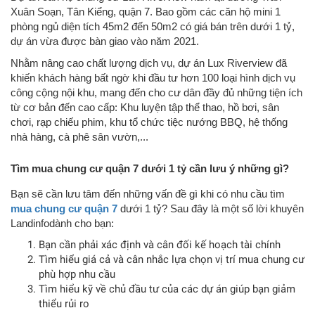
Xuân Soạn, Tân Kiểng, quận 7. Bao gồm các căn hộ mini 1
phòng ngủ diện tích 45m2 đến 50m2 có giá bán trên dưới 1 tỷ,
dự án vừa được bàn giao vào năm 2021.
Nhằm nâng cao chất lượng dịch vụ, dự án Lux Riverview đã
khiến khách hàng bất ngờ khi đầu tư hơn 100 loại hình dịch vụ
công cộng nội khu, mang đến cho cư dân đầy đủ những tiện ích
từ cơ bản đến cao cấp: Khu luyện tập thể thao, hồ bơi, sân
chơi, rạp chiếu phim, khu tổ chức tiệc nướng BBQ, hệ thống
nhà hàng, cà phê sân vườn,...
Tìm mua chung cư quận 7 dưới 1 tỷ cần lưu ý những gì?
Bạn sẽ cần lưu tâm đến những vấn đề gì khi có nhu cầu tìm
mua chung cư quận 7
dưới 1 tỷ? Sau đây là một số lời khuyên
Landinfodành cho bạn:
Bạn cần phải xác định và cân đối kế hoạch tài chính
Tìm hiểu giá cả và cân nhắc lựa chọn vị trí mua chung cư
phù hợp nhu cầu
Tìm hiểu kỹ về chủ đầu tư của các dự án giúp bạn giảm
thiểu rủi ro