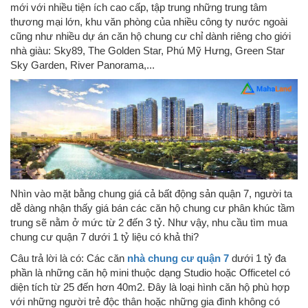
mới với nhiều tiện ích cao cấp, tập trung những trung tâm
thương mại lớn, khu văn phòng của nhiều công ty nước ngoài
cũng như nhiều dự án căn hộ chung cư chỉ dành riêng cho giới
nhà giàu: Sky89, The Golden Star, Phú Mỹ Hưng, Green Star
Sky Garden, River Panorama,...
Nhìn vào mặt bằng chung giá cả bất động sản quận 7, người ta
dễ dàng nhận thấy giá bán các căn hộ chung cư phân khúc tầm
trung sẽ nằm ở mức từ 2 đến 3 tỷ. Như vậy, nhu cầu tìm mua
chung cư quận 7 dưới 1 tỷ liệu có khả thi?
Câu trả lời là có: Các căn
nhà chung cư quận 7
dưới 1 tỷ đa
phần là những căn hộ mini thuộc dạng Studio hoặc Officetel có
diện tích từ 25 đến hơn 40m2. Đây là loại hình căn hộ phù hợp
với những người trẻ độc thân hoặc những gia đình không có