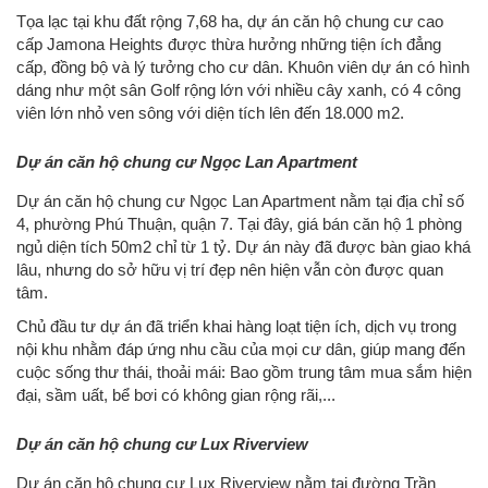
Tọa lạc tại khu đất rộng 7,68 ha, dự án căn hộ chung cư cao
cấp Jamona Heights được thừa hưởng những tiện ích đẳng
cấp, đồng bộ và lý tưởng cho cư dân. Khuôn viên dự án có hình
dáng như một sân Golf rộng lớn với nhiều cây xanh, có 4 công
viên lớn nhỏ ven sông với diện tích lên đến 18.000 m2.
Dự án căn hộ chung cư Ngọc Lan Apartment
Dự án căn hộ chung cư Ngọc Lan Apartment nằm tại địa chỉ số
4, phường Phú Thuận, quận 7. Tại đây, giá bán căn hộ 1 phòng
ngủ diện tích 50m2 chỉ từ 1 tỷ. Dự án này đã được bàn giao khá
lâu, nhưng do sở hữu vị trí đẹp nên hiện vẫn còn được quan
tâm.
Chủ đầu tư dự án đã triển khai hàng loạt tiện ích, dịch vụ trong
nội khu nhằm đáp ứng nhu cầu của mọi cư dân, giúp mang đến
cuộc sống thư thái, thoải mái: Bao gồm trung tâm mua sắm hiện
đại, sầm uất, bể bơi có không gian rộng rãi,...
Dự án căn hộ chung cư Lux Riverview
Dự án căn hộ chung cư Lux Riverview nằm tại đường Trần