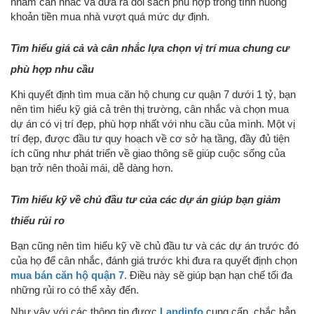
nhằm cân nhắc và đưa ra đối sách phù hợp trong tình huống
khoản tiền mua nhà vượt quá mức dự định.
Tìm hiểu giá cả và cân nhắc lựa chọn vị trí mua chung cư
phù hợp nhu cầu
Khi quyết định tìm mua căn hộ chung cư quận 7 dưới 1 tỷ, bạn
nên tìm hiểu kỹ giá cả trên thị trường, cân nhắc và chọn mua
dự án có vị trí đẹp, phù hợp nhất với nhu cầu của mình. Một vị
trí đẹp, được đầu tư quy hoạch về cơ sở hạ tầng, đầy đủ tiện
ích cũng như phát triển về giao thông sẽ giúp cuộc sống của
bạn trở nên thoải mái, dễ dàng hơn.
Tìm hiểu kỹ về chủ đầu tư của các dự án giúp bạn giảm
thiểu rủi ro
Bạn cũng nên tìm hiểu kỹ về chủ đầu tư và các dự án trước đó
của họ để cân nhắc, đánh giá trước khi đưa ra quyết định chọn
mua bán căn hộ quận 7
. Điều này sẽ giúp bạn hạn chế tối đa
những rủi ro có thể xảy đến.
Như vậy với các thông tin được
Landinfo
cung cấp, chắc hẳn