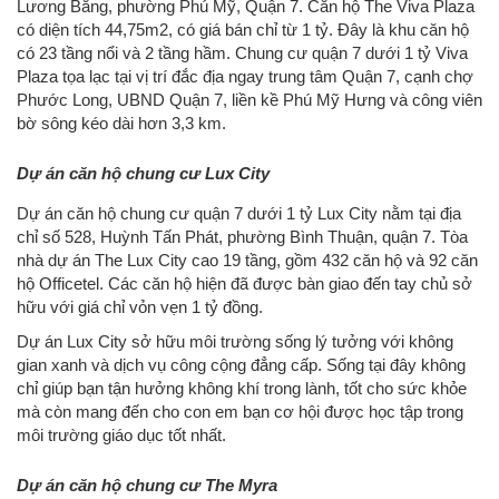
Lương Bằng, phường Phú Mỹ, Quận 7. Căn hộ The Viva Plaza
có diện tích 44,75m2, có giá bán chỉ từ 1 tỷ. Đây là khu căn hộ
có 23 tầng nổi và 2 tầng hầm. Chung cư quận 7 dưới 1 tỷ Viva
Plaza tọa lạc tại vị trí đắc địa ngay trung tâm Quận 7, cạnh chợ
Phước Long, UBND Quận 7, liền kề Phú Mỹ Hưng và công viên
bờ sông kéo dài hơn 3,3 km.
Dự án căn hộ chung cư Lux City
Dự án căn hộ chung cư quận 7 dưới 1 tỷ Lux City nằm tại địa
chỉ số 528, Huỳnh Tấn Phát, phường Bình Thuận, quận 7. Tòa
nhà dự án The Lux City cao 19 tầng, gồm 432 căn hộ và 92 căn
hộ Officetel. Các căn hộ hiện đã được bàn giao đến tay chủ sở
hữu với giá chỉ vỏn vẹn 1 tỷ đồng.
Dự án Lux City sở hữu môi trường sống lý tưởng với không
gian xanh và dịch vụ công cộng đẳng cấp. Sống tại đây không
chỉ giúp bạn tận hưởng không khí trong lành, tốt cho sức khỏe
mà còn mang đến cho con em bạn cơ hội được học tập trong
môi trường giáo dục tốt nhất.
Dự án căn hộ chung cư The Myra