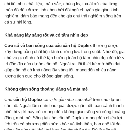
chi tiết như chất liệu, màu sắc, chủng loại, xuất xứ của từng
món đồ đều được tinh chọn bởi đội ngũ chuyên gia giàu kinh
nghiệm, đảm bảo mang đến cho gia chủ trải nghiệm sống trên
cả sự hài lòng.
Khả năng lấy sáng tốt và có tầm nhìn đẹp
Cửa sổ và ban công của các căn hộ Duplex
thường được
xây dựng bằng chất liệu kính cường lực trong suốt. Nhờ đó, gia
chủ và gia đình có thể tận hưởng toàn bộ tầm nhìn đẹp đến từ vị
trí đắc địa của dự án căn hộ. Ngoài ra, lối thiết kế mở hiện đại
giúp căn hộ có khả năng lấy sáng tốt, mang đến nhiều năng
lượng tích cực cho không gian sống.
Không gian sống thoáng đãng và mát mẻ
Các
căn hộ Duplex
có
vị trí gần như cao nhất
trên các dự án
căn hộ. Ngoài tầm nhìn bao quát được gần hết toàn cảnh thành
phố thì vị trí này còn mang đến không gian sống vô cùng thoáng
đãng, mát mẻ. Sống tại các căn hộ Duplex mang đến nhiều lợi
ích trên cả phương diện sức khỏe và tinh thần, hạn chế tối đa
việc tiếp xúc với khói bụi hay âm thanh ồn ào. Dù là
căn hộ