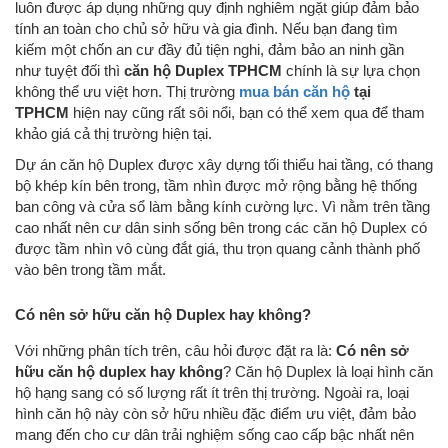
luôn được áp dụng những quy định nghiêm ngặt giúp đảm bảo
tính an toàn cho chủ sở hữu và gia đình. Nếu bạn đang tìm
kiếm một chốn an cư đầy đủ tiện nghi, đảm bảo an ninh gần
như tuyệt đối thì
căn hộ Duplex TPHCM
chính là sự lựa chọn
không thể ưu việt hơn. Thị trường
mua bán căn hộ
tại
TPHCM
hiện nay cũng rất sôi nổi, bạn có thể xem qua để tham
khảo giá cả thị trường hiện tại.
Dự án căn hộ Duplex được xây dựng tối thiểu hai tầng, có thang
bộ khép kín bên trong, tầm nhìn được mở rộng bằng hệ thống
ban công và cửa sổ làm bằng kính cường lực. Vì nằm trên tầng
cao nhất nên cư dân sinh sống bên trong các căn hộ Duplex có
được tầm nhìn vô cùng đắt giá, thu trọn quang cảnh thành phố
vào bên trong tầm mắt.
Có nên sở hữu căn hộ Duplex hay không?
Với những phân tích trên, câu hỏi được đặt ra là:
Có nên sở
hữu căn hộ duplex hay không
? Căn hộ Duplex là loại hình căn
hộ hạng sang có số lượng rất ít trên thị trường. Ngoài ra, loại
hình căn hộ này còn sở hữu nhiều đặc điểm ưu việt, đảm bảo
mang đến cho cư dân trải nghiệm sống cao cấp bậc nhất nên