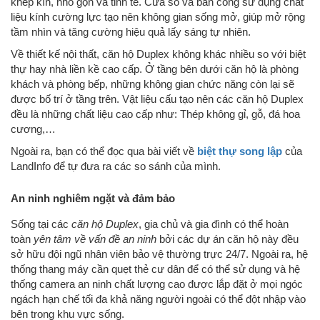
khép kín, nhỏ gọn và tinh tế. Cửa sổ và ban công sử dụng chất
liệu kính cường lực tạo nên không gian sống mở, giúp mở rộng
tầm nhìn và tăng cường hiệu quả lấy sáng tự nhiên.
Về thiết kế nội thất, căn hộ Duplex không khác nhiều so với biệt
thự hay nhà liền kề cao cấp. Ở tầng bên dưới căn hộ là phòng
khách và phòng bếp, những không gian chức năng còn lại sẽ
được bố trí ở tầng trên. Vật liệu cấu tạo nên các căn hộ Duplex
đều là những chất liệu cao cấp như: Thép không gỉ, gỗ, đá hoa
cương,…
Ngoài ra, bạn có thể đọc qua bài viết về
biệt thự song lập
của
LandInfo để tự đưa ra các so sánh của mình.
An ninh nghiêm ngặt và đảm bảo
Sống tại các
căn hộ Duplex
, gia chủ và gia đình có thể hoàn
toàn
yên tâm về vấn đề an ninh
bởi các dự án căn hộ này đều
sở hữu đội ngũ nhân viên bảo vệ thường trực 24/7. Ngoài ra, hệ
thống thang máy cần quẹt thẻ cư dân để có thể sử dụng và hệ
thống camera an ninh chất lượng cao được lắp đặt ở mọi ngóc
ngách hạn chế tối đa khả năng người ngoài có thể đột nhập vào
bên trong khu vực sống.