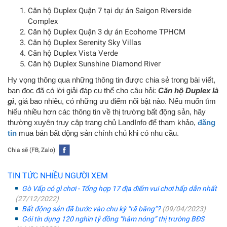
Căn hộ Duplex Quận 7 tại dự án Saigon Riverside
Complex
Căn hộ Duplex Quận 3 dự án Ecohome TPHCM
Căn hộ Duplex Serenity Sky Villas
Căn hộ Duplex Vista Verde
Căn hộ Duplex Sunshine Diamond River
Hy vọng thông qua những thông tin được chia sẻ trong bài viết,
bạn đọc đã có lời giải đáp cụ thể cho câu hỏi:
Căn hộ Duplex là
gì
, giá bao nhiêu, có những ưu điểm nổi bật nào. Nếu muốn tìm
hiểu nhiều hơn các thông tin về thị trường bất động sản, hãy
thường xuyên truy cập trang chủ LandInfo để tham khảo,
đăng
tin
mua bán bất động sản chính chủ khi có nhu cầu.
Chia sẽ (FB, Zalo)
TIN TỨC NHIỀU NGƯỜI XEM
Gò Vấp có gì chơi - Tổng hợp 17 địa điểm vui chơi hấp dẫn nhất
(27/12/2022)
Bất động sản đã bước vào chu kỳ “rã băng”?
(09/04/2023)
Gói tín dụng 120 nghìn tỷ đồng “hâm nóng” thị trường BĐS