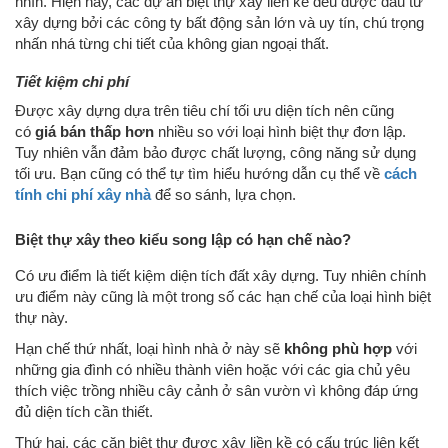
nhìn. Hiện nay, các dự án biệt thự xây liền kề đều được đầu tư
xây dựng bởi các công ty bất động sản lớn và uy tín, chú trọng
nhấn nhá từng chi tiết của không gian ngoại thất.
Tiết kiệm chi phí
Được xây dựng dựa trên tiêu chí tối ưu diện tích nên cũng
có
giá bán thấp hơn
nhiều so với loại hình biệt thự đơn lập.
Tuy nhiên vẫn đảm bảo được chất lượng, công năng sử dụng
tối ưu. Bạn cũng có thể tự tìm hiểu hướng dẫn cụ thể về
cách
tính chi phí xây nhà
để so sánh, lựa chọn.
Biệt thự xây theo kiểu song lập có hạn chế nào?
Có ưu điểm là tiết kiệm diện tích đất xây dựng. Tuy nhiên chính
ưu điểm này cũng là một trong số các hạn chế của loại hình biệt
thự này.
Hạn chế thứ nhất, loại hình nhà ở này sẽ
không phù hợp
với
những gia đình có nhiều thành viên hoặc với các gia chủ yêu
thích việc trồng nhiều cây cảnh ở sân vườn vì không đáp ứng
đủ diện tích cần thiết.
Thứ hai, các căn biệt thự được xây liền kề có cấu trúc liên kết