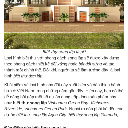
Biệt thự song lập là gì?
Loại hình biệt thự với phong cách song lập sẽ được xây dựng
theo phong cách thiết kế
đối xứng hoặc bất đối xứng
và tạo
thành một chỉnh thể. Đôi khi, người ta sẽ lầm tưởng đây là loại
hình
biệt thự đơn lập
.
Khái niệm về loại hình nhà đất này xuất hiện và dần thịnh hành
hơn ở Việt Nam trong những năm gần đây. Hiện nay, bạn có thể
dễ dàng bắt gặp một số dự án cung cấp dòng sản phẩm này
như
biệt thự song lập
Vinhomes Green Bay
,
Vinhomes
Riverside
,
Vinhomes Ocean Park
. Ngoài ra còn phải kể đến các
dự án
biệt thự song lập Aqua City
,
biệt thự song lập Gamuda
,…
Đặc điểm của biệt thự song lập