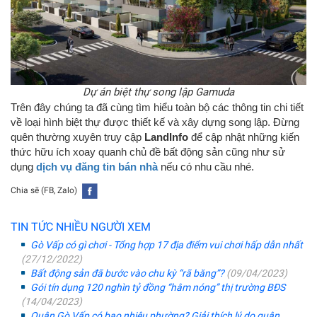
Dự án biệt thự song lập Gamuda
Trên đây chúng ta đã cùng tìm hiểu toàn bộ các thông tin chi tiết
về loại hình biệt thự được thiết kế và xây dựng song lập. Đừng
quên thường xuyên truy cập
LandInfo
để cập nhật những kiến
thức hữu ích xoay quanh chủ đề bất động sản cũng như sử
dụng
dịch vụ
đăng tin bán nhà
nếu có nhu cầu nhé.
Chia sẽ (FB, Zalo)
TIN TỨC NHIỀU NGƯỜI XEM
Gò Vấp có gì chơi - Tổng hợp 17 địa điểm vui chơi hấp dẫn nhất
(27/12/2022)
Bất động sản đã bước vào chu kỳ “rã băng”?
(09/04/2023)
Gói tín dụng 120 nghìn tỷ đồng “hâm nóng” thị trường BĐS
(14/04/2023)
Quận Gò Vấp có bao nhiêu phường? Giải thích lý do quận