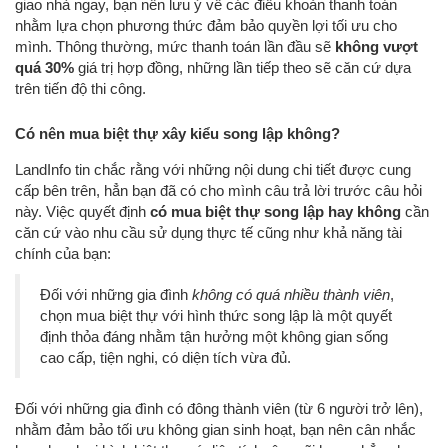
giao nhà ngay, bạn nên lưu ý về các điều khoản thanh toán
nhằm lựa chọn phương thức đảm bảo quyền lợi tối ưu cho
mình. Thông thường, mức thanh toán lần đầu sẽ
không vượt
quá 30%
giá trị hợp đồng, những lần tiếp theo sẽ căn cứ dựa
trên tiến độ thi công.
Có nên mua biệt thự xây kiểu song lập không?
LandInfo tin chắc rằng với những nội dung chi tiết được cung
cấp bên trên, hẳn bạn đã có cho mình câu trả lời trước câu hỏi
này. Việc quyết định
có mua biệt thự song lập hay không
cần
căn cứ vào nhu cầu sử dụng thực tế cũng như khả năng tài
chính của bạn:
Đối với những gia đình
không có quá nhiều thành viên
,
chọn mua biệt thự với hình thức song lập là một quyết
định thỏa đáng nhằm tận hưởng một không gian sống
cao cấp, tiện nghi, có diện tích vừa đủ.
Đối với những gia đình có đông thành viên (từ 6 người trở lên),
nhằm đảm bảo tối ưu không gian sinh hoạt, bạn nên cân nhắc