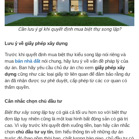
Cần lưu ý gì khi quyết định mua biệt thự song lập?
Lưu ý về giấy phép xây dựng
Trước khi quyết định mua biệt thự kiểu song lập nói riêng và
mua
bán nhà đất
nói chung, hãy lưu ý về vấn đề pháp lý của
dự án. Bạn hãy yêu cầu chủ dự án cho xem
giấy phép xây
dựng
cũng như các loại giấy tờ liên quan để đảm bảo rằng dự
án đã nhận được sự phê duyệt, cấp phép từ các cơ quan có
thẩm quyền.
Cân nhắc chọn chủ đầu tư
Biệt thự xây song lập
tuy có giá cả tối ưu hơn so với biệt thự
đơn lập tuy nhiên cũng là một loại hình bất động sản có giá trị
cao. Vì vậy trước khi quyết định xuống tiền, bạn hãy cân nhắc
chọn
chủ đầu tư uy tín
, tìm hiểu thông tin về những dự án
trước đó (bao gồm thời hạn, chất lượng bàn giao, chủ đầu tư có