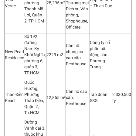
phường
25,295m2
Thương mại,
Verde
– Thien Duc
Thạnh Mỹ
Dịch vụ,Văn
Lợi, Quận
phòng,
2, TP HCM
Shophouse,
Officetel
Số 192
đường
Công ty cổ
Căn hộ
Nam Kỳ
phần bất
New Pearl
chung cư
Khởi Nghĩa,
2229 m2
động sản
Residence
cao cấp,
phường 6,
Phương
Penthouse
quận 3,
Trang
TP.HCM
Quốc
Hương,
Căn hộ cao
Thảo Điền
Phường
Tập đoàn
2,330,500
12,855 m²
cấp,
Pearl
Thảo Điền,
SSG
tỷ
Penthouse
Quận 2,
Tp.HCM
Đường
Vành đai 3,
thuộc khu