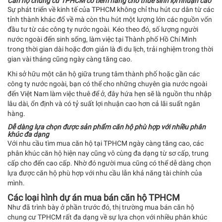
Căn hộ chung cư TPHCM có tiềm năng cho thuê sinh lợi nhuận cao
Sự phát triển về kinh tế của TPHCM không chỉ thu hút cư dân từ các
tỉnh thành khác đổ về mà còn thu hút một lượng lớn các nguồn vốn
đầu tư từ các công ty nước ngoài. Kéo theo đó, số lượng người
nước ngoài đến sinh sống, làm việc tại Thành phố Hồ Chí Minh
trong thời gian dài hoặc đơn giản là đi du lịch, trải nghiệm trong thời
gian vài tháng cũng ngày càng tăng cao.
Khi sở hữu một căn hộ giữa trung tâm thành phố hoặc gần các
công ty nước ngoài, bạn có thể cho những chuyên gia nước ngoài
đến Việt Nam làm việc thuê để ở, đây hứa hẹn sẽ là nguồn thu nhập
lâu dài, ổn định và có tỷ suất lợi nhuận cao hơn cả lãi suất ngân
hàng.
Dễ dàng lựa chọn được sản phẩm căn hộ phù hợp với nhiều phân
khúc đa dạng
Với nhu cầu tìm mua căn hộ tại TPHCM ngày càng tăng cao, các
phân khúc căn hộ hiện nay cũng vô cùng đa dạng từ sơ cấp, trung
cấp cho đến cao cấp. Nhờ đó người mua cũng có thể dễ dàng chọn
lựa được căn hộ phù hợp với nhu cầu lẫn khả năng tài chính của
mình.
Các loại hình dự án mua bán căn hộ TPHCM
Như đã trình bày ở phần trước đó, thị trường mua bán căn hộ
chung cư TPHCM rất đa dạng về sự lựa chọn với nhiều phân khúc