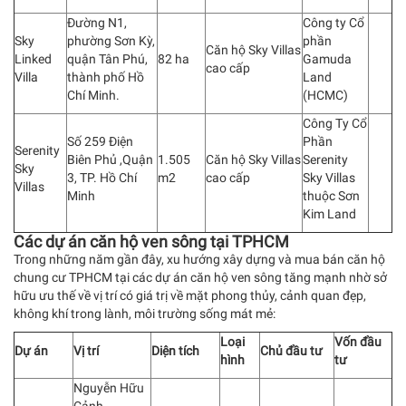
Đường N1,
Công ty Cổ
Sky
phường Sơn Kỳ,
phần
Căn hộ Sky Villas
Linked
quận Tân Phú,
82 ha
Gamuda
cao cấp
Villa
thành phố Hồ
Land
Chí Minh.
(HCMC)
Công Ty Cổ
Số 259 Điện
Phần
Serenity
Biên Phủ ,Quận
1.505
Căn hộ Sky Villas
Serenity
Sky
3, TP. Hồ Chí
m2
cao cấp
Sky Villas
Villas
Minh
thuộc Sơn
Kim Land
Các dự án căn hộ ven sông tại TPHCM
Trong những năm gần đây, xu hướng xây dựng và mua bán căn hộ
chung cư TPHCM tại các dự án căn hộ ven sông tăng mạnh nhờ sở
hữu ưu thế về vị trí có giá trị về mặt phong thủy, cảnh quan đẹp,
không khí trong lành, môi trường sống mát mẻ:
Loại
Vốn đầu
Dự án
Vị trí
Diện tích
Chủ đầu tư
hình
tư
Nguyễn Hữu