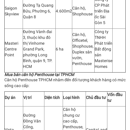
Đường Tạ Quang
CP Phát
Saigon
Căn hộ,
Bửu, Phường 6,
4.600m2
triển Địa
Skyview
Shophouse
Quận 8
ốc Sài
Gòn 5
Đường Vành đai
Công ty
Căn hộ,
3, thuộc khu đô
TNHH
Officetel,
Masteri
thị Vinhome
Phát triển
Shophouse,
Centre
Grand Park,
6 ha
Bất động
Duplex sân
Point
phường Long
sản
vườn,
Bình, quận 9, TP.
Masterise
Penthouse
HCM
Homes
Mua bán căn hộ Penthouse tại TPHCM
Căn hộ Penthouse TPHCM nhắm đến đối tượng khách hàng có mức
sống cao cấp:
Vốn đầu
Dự án
Vị trí
Diện tích
Loại hình
Chủ đầu tư
tư
Căn hộ
Đường
chung cư
Đồng Văn
cao cấp,
Cống,
Penthouse,
Vista
CapitaLand