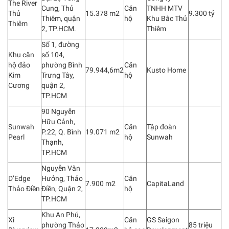
The River
Cung, Thủ
Căn
TNHH MTV
Thủ
15.378 m2
9.300 tỷ
Thiêm, quận
hộ
Khu Bắc Thủ
Thiêm
2, TP.HCM.
Thiêm
Số 1, đường
Khu căn
số 104,
hộ đảo
phường Bình
Căn
79.944,6m2
Kusto Home
Kim
Trưng Tây,
hộ
Cương
quận 2,
TP.HCM
90 Nguyễn
Hữu Cảnh,
Sunwah
Căn
Tập đoàn
P.22, Q. Bình
19.071 m2
Pearl
hộ
Sunwah
Thạnh,
TP.HCM
Nguyễn Văn
D’Edge
Hưởng, Thảo
Căn
7.900 m2
CapitaLand
Thảo Điền
Điền, Quận 2,
hộ
TP.HCM
Khu An Phú,
Xi
Căn
GS Saigon
phường Thảo
85 triệu