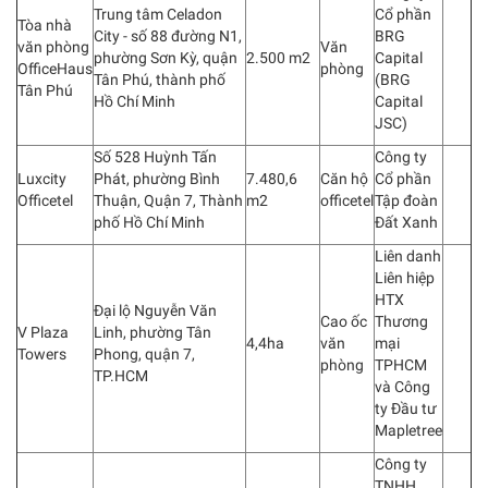
Trung tâm Celadon
Cổ phần
Tòa nhà
City - số 88 đường N1,
BRG
văn phòng
Văn
phường Sơn Kỳ, quận
2.500 m2
Capital
OfficeHaus
phòng
Tân Phú, thành phố
(BRG
Tân Phú
Hồ Chí Minh
Capital
JSC)
Số 528 Huỳnh Tấn
Công ty
Luxcity
Phát, phường Bình
7.480,6
Căn hộ
Cổ phần
Officetel
Thuận, Quận 7, Thành
m2
officetel
Tập đoàn
phố Hồ Chí Minh
Đất Xanh
Liên danh
Liên hiệp
HTX
Đại lộ Nguyễn Văn
Cao ốc
Thương
V Plaza
Linh, phường Tân
4,4ha
văn
mại
Towers
Phong, quận 7,
phòng
TPHCM
TP.HCM
và Công
ty Đầu tư
Mapletree
Công ty
TNHH