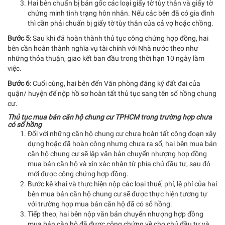
Hai bên chuẩn bị bản gốc các loại giấy tờ tùy thân và giấy tờ
chứng minh tình trạng hôn nhân. Nếu các bên đã có gia đình
thì cần phải chuẩn bị giấy tờ tùy thân của cả vợ hoặc chồng.
Bước 5
: Sau khi đã hoàn thành thủ tục công chứng hợp đồng, hai
bên cần hoàn thành nghĩa vụ tài chính với Nhà nước theo như
những thỏa thuận, giao kết ban đầu trong thời hạn 10 ngày làm
việc.
Bước 6
: Cuối cùng, hai bên đến Văn phòng đăng ký đất đai của
quận/ huyện để nộp hồ sơ hoàn tất thủ tục sang tên sổ hồng chung
cư.
Thủ tục mua bán căn hộ chung cư TPHCM trong trường hợp chưa
có sổ hồng
Đối với những căn hộ chung cư chưa hoàn tất công đoạn xây
dựng hoặc đã hoàn công nhưng chưa ra sổ, hai bên mua bán
căn hộ chung cư sẽ lập văn bản chuyển nhượng hợp đồng
mua bán căn hộ và xin xác nhận từ phía chủ đầu tư, sau đó
mới được công chứng hợp đồng.
Bước kê khai và thực hiện nộp các loại thuế, phí, lệ phí của hai
bên mua bán căn hộ chung cư sẽ được thực hiện tương tự
với trường hợp mua bán căn hộ đã có sổ hồng.
Tiếp theo, hai bên nộp văn bản chuyển nhượng hợp đồng
mua bán căn hộ đã được công chứng về cho chủ đầu tư và