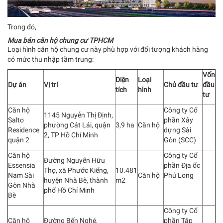
Trong đó,
Mua bán căn hộ chung cư TPHCM
Loại hình căn hộ chung cư này phù hợp với đối tượng khách hàng
có mức thu nhập tầm trung:
Vốn
Diện
Loại
Dự án
Vị trí
Chủ đầu tư
đầu
tích
hình
tư
Căn hộ
Công ty Cổ
1145 Nguyễn Thị Định,
Salto
phần Xây
phường Cát Lái, quận
3,9 ha
Căn hộ
Residence
dựng Sài
2, TP Hồ Chí Minh
quận 2
Gòn (SCC)
Căn hộ
Công ty Cổ
Đường Nguyễn Hữu
Essensia
phần Địa ốc
Thọ, xã Phước Kiểng,
10.481
Nam Sài
Căn hộ
Phú Long
huyện Nhà Bè, thành
m2
Gòn Nhà
phố Hồ Chí Minh
Bè
Công ty Cổ
Căn hộ
Đường Bến Nghé,
phần Tập