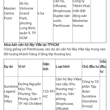
Căn hộ,
Công ty
đô thị
Officetel,
TNHH Phát
Masteri
Vinhome
Shophouse,
triển Bất
Centre
Grand
6 ha
Duplex sân
động sản
Point
Park,
vườn,
Masterise
phường
Penthouse
Homes
Long Bình,
quận 9, TP.
HCM
Mua bán căn hộ Sky Villa tại TPHCM
Cũng giống với Penthouse, các dự án căn hộ Sky Villa tập trung vào
đối tượng khách hàng ở tầng lớp thượng lưu:
Vốn
Diện
Dự án
Vị trí
Loại hình
Chủ đầu tư
đầu
tích
tư
Căn hộ Sky Villas
Công ty Cổ
Đường Nguyễn
cao cấp, Khu
Sunshine
phần Tập
Hữu Thọ,
thương mại –
Legend
123.991
đoàn
Phường Tân
dịch vụ, Văn
Sky
m2
Sunshine
Phong, Quận 7,
phòng,
Villas
(Sunshine
TP. Hồ Chí Minh
Shophouse,
Group)
Officetel