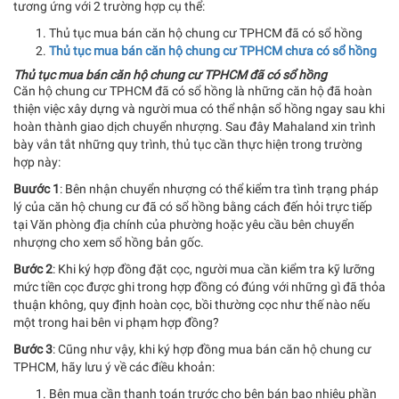
tương ứng với 2 trường hợp cụ thể:
Thủ tục mua bán căn hộ chung cư TPHCM đã có sổ hồng
Thủ tục mua bán căn hộ chung cư TPHCM chưa có sổ hồng
Thủ tục mua bán căn hộ chung cư TPHCM đã có sổ hồng
Căn hộ chung cư TPHCM đã có sổ hồng là những căn hộ đã hoàn
thiện việc xây dựng và người mua có thể nhận sổ hồng ngay sau khi
hoàn thành giao dịch chuyển nhượng. Sau đây Mahaland xin trình
bày vắn tắt những quy trình, thủ tục cần thực hiện trong trường
hợp này:
Buước 1
: Bên nhận chuyển nhượng có thể kiểm tra tình trạng pháp
lý của căn hộ chung cư đã có sổ hồng bằng cách đến hỏi trực tiếp
tại Văn phòng địa chính của phường hoặc yêu cầu bên chuyển
nhượng cho xem sổ hồng bản gốc.
Bước 2
: Khi ký hợp đồng đặt cọc, người mua cần kiểm tra kỹ lưỡng
mức tiền cọc được ghi trong hợp đồng có đúng với những gì đã thỏa
thuận không, quy định hoàn cọc, bồi thường cọc như thế nào nếu
một trong hai bên vi phạm hợp đồng?
Bước 3
: Cũng như vậy, khi ký hợp đồng mua bán căn hộ chung cư
TPHCM, hãy lưu ý về các điều khoản:
Bên mua cần thanh toán trước cho bên bán bao nhiêu phần