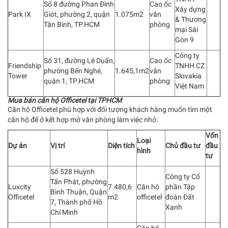
Số 8 đường Phan Đình
Cao ốc
Xây dựng
Park IX
Giót, phường 2, quận
1.075m2
văn
& Thương
Tân Bình, TP.HCM
phòng
mại Sài
Gòn 9
Công ty
Số 31, đường Lê Duẩn,
Cao ốc
Friendship
TNHH CZ
phường Bến Nghé,
1.645,1m2
văn
Tower
Slovakia
quận 1, TP.HCM
phòng
Việt Nam
Mua bán căn hộ Officetel tại TPHCM
Căn hộ Officetel phù hợp với đối tượng khách hàng muốn tìm một
căn hộ để ở kết hợp mở văn phòng làm việc nhỏ:
Vốn
Loại
Dự án
Vị trí
Diện tích
Chủ đầu tư
đầu
hình
tư
Số 528 Huỳnh
Công ty Cổ
Tấn Phát, phường
Luxcity
7.480,6
Căn hộ
phần Tập
Bình Thuận, Quận
Officetel
m2
officetel
đoàn Đất
7, Thành phố Hồ
Xanh
Chí Minh