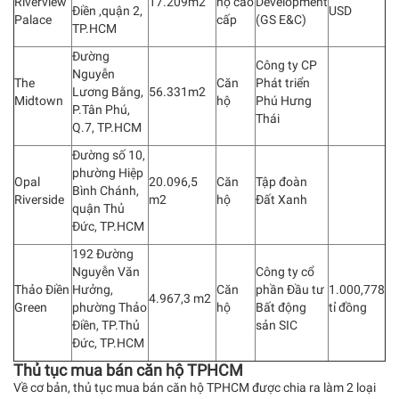
Riverview
17.209m2
hộ cao
Development
Điền ,quận 2,
USD
Palace
cấp
(GS E&C)
TP.HCM
Đường
Công ty CP
Nguyễn
The
Căn
Phát triển
Lương Bằng,
56.331m2
Midtown
hộ
Phú Hưng
P.Tân Phú,
Thái
Q.7, TP.HCM
Đường số 10,
phường Hiệp
Opal
20.096,5
Căn
Tập đoàn
Bình Chánh,
Riverside
m2
hộ
Đất Xanh
quận Thủ
Đức, TP.HCM
192 Đường
Nguyễn Văn
Công ty cổ
Thảo Điền
Hưởng,
Căn
phần Đầu tư
1.000,778
4.967,3 m2
Green
phường Thảo
hộ
Bất động
tỉ đồng
Điền, TP.Thủ
sản SIC
Đức, TP.HCM
Thủ tục mua bán căn hộ TPHCM
Về cơ bản, thủ tục mua bán căn hộ TPHCM được chia ra làm 2 loại