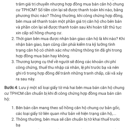
trăm giá trị chuyển nhượng hợp đồng mua bán căn hộ chung
cư TPHCM? Số tiền còn lại sẽ được thanh toán khi nào, bằng
phương thức nào? Thông thường, khi công chứng hợp đồng,
bên mua sẽ thanh toán một phần giá trị căn hộ cho bên bán
và phần còn lại sẽ được thanh toán sau khi hoàn tất thủ tục
xin cấp sổ hồng chung cư.
Thời gian bên mua được nhận bàn giao căn hộ là khi nào? Khi
nhận bàn giao, bạn cũng cần phải kiểm tra kỹ lưỡng tình
trạng căn hộ có chính xác như những thông tin đã ghi trong
hợp đồng mua bán hay không.
Thương lượng cụ thể về người sẽ đóng các khoản chi phí
công chứng, thuế thu nhập cá nhân, lệ phí trước bạ và nên
ghi rõ trong hợp đồng để tránh những tranh chấp, cãi vã xảy
ra sau này.
Bước 4
: Lưu ý một số loại giấy tờ mà hai bên mua bán căn hộ chung
cư TPHCM cần chuẩn bị khi đi công chứng hợp đồng mua bán căn
hộ:
Bên bán cần mang theo sổ hồng căn hộ chung cư bản gốc,
các loại giấy tờ liên quan như bản vẽ hiện trạng căn hộ,...
Thông thường, bên mua sẽ cần chuẩn bị tờ khai thuế trước
bạ