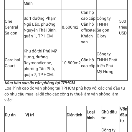
Minh
Căn hộ
Số 1 đường Phạm
cao cấp,
Công ty
One
500
Ngũ Lão, phường
Căn hộ
TNHH
Central
8.600m2
triệu
Nguyễn Thái Bình,
officetel,
Saigon
Saigon
USD
quận 1, TP.HCM
Khách
Glory
sạn
Khu đô thị Phú Mỹ
Công ty
Hưng, đường
Cardinal
Căn hộ
TNHH Phát
Raymondienne,
10.800m2
Court
cao cấp
triển Phú
phường Tân Phú,
Mỹ Hưng
quận 7, TP.HCM.
Mua bán cao ốc văn phòng tại TPHCM
Loại hình cao ốc văn phòng tại TPHCM phù hợp với các chủ đầu tư
có nhu cầu mua lại để cho các công ty thuê làm văn phòng làm
việc:
Vốn
Loại
Chủ đầu
Dự án
Vị trí
Diện tích
đầu
hình
tư
tư
Công ty