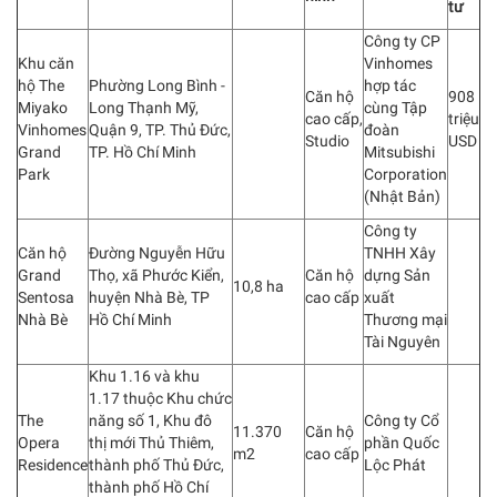
tư
Công ty CP
Khu căn
Vinhomes
hộ The
Phường Long Bình -
hợp tác
Căn hộ
908
Miyako
Long Thạnh Mỹ,
cùng Tập
cao cấp,
triệu
Vinhomes
Quận 9, TP. Thủ Đức,
đoàn
Studio
USD
Grand
TP. Hồ Chí Minh
Mitsubishi
Park
Corporation
(Nhật Bản)
Công ty
Căn hộ
Đường Nguyễn Hữu
TNHH Xây
Grand
Thọ, xã Phước Kiển,
Căn hộ
dựng Sản
10,8 ha
Sentosa
huyện Nhà Bè, TP
cao cấp
xuất
Nhà Bè
Hồ Chí Minh
Thương mại
Tài Nguyên
Khu 1.16 và khu
1.17 thuộc Khu chức
The
năng số 1, Khu đô
Công ty Cổ
11.370
Căn hộ
Opera
thị mới Thủ Thiêm,
phần Quốc
m2
cao cấp
Residence
thành phố Thủ Đức,
Lộc Phát
thành phố Hồ Chí