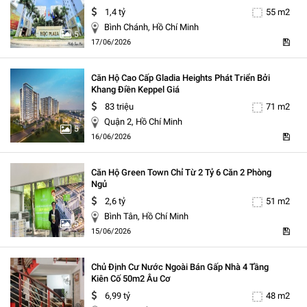
1,4 tỷ
55 m2
Bình Chánh, Hồ Chí Minh
5
17/06/2026
Căn Hộ Cao Cấp Gladia Heights Phát Triển Bởi
Khang Điền Keppel Giá
83 triệu
71 m2
Quận 2, Hồ Chí Minh
5
16/06/2026
Căn Hộ Green Town Chỉ Từ 2 Tỷ 6 Căn 2 Phòng
Ngủ
2,6 tỷ
51 m2
Bình Tân, Hồ Chí Minh
5
15/06/2026
Chủ Định Cư Nước Ngoài Bán Gấp Nhà 4 Tầng
Kiên Cố 50m2 Âu Cơ
6,99 tỷ
48 m2