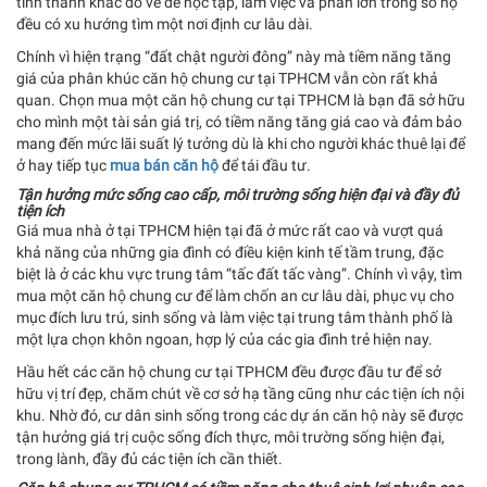
tỉnh thành khác đổ về để học tập, làm việc và phần lớn trong số họ
đều có xu hướng tìm một nơi định cư lâu dài.
Chính vì hiện trạng “đất chật người đông” này mà tiềm năng tăng
giá của phân khúc căn hộ chung cư tại TPHCM vẫn còn rất khả
quan. Chọn mua một căn hộ chung cư tại TPHCM là bạn đã sở hữu
cho mình một tài sản giá trị, có tiềm năng tăng giá cao và đảm bảo
mang đến mức lãi suất lý tưởng dù là khi cho người khác thuê lại để
ở hay tiếp tục
mua bán căn hộ
để tái đầu tư.
Tận hưởng mức sống cao cấp, môi trường sống hiện đại và đầy đủ
tiện ích
Giá mua nhà ở tại TPHCM hiện tại đã ở mức rất cao và vượt quá
khả năng của những gia đình có điều kiện kinh tế tầm trung, đặc
biệt là ở các khu vực trung tâm “tấc đất tấc vàng”. Chính vì vậy, tìm
mua một căn hộ chung cư để làm chốn an cư lâu dài, phục vụ cho
mục đích lưu trú, sinh sống và làm việc tại trung tâm thành phố là
một lựa chọn khôn ngoan, hợp lý của các gia đình trẻ hiện nay.
Hầu hết các căn hộ chung cư tại TPHCM đều được đầu tư để sở
hữu vị trí đẹp, chăm chút về cơ sở hạ tầng cũng như các tiện ích nội
khu. Nhờ đó, cư dân sinh sống trong các dự án căn hộ này sẽ được
tận hưởng giá trị cuộc sống đích thực, môi trường sống hiện đại,
trong lành, đầy đủ các tiện ích cần thiết.