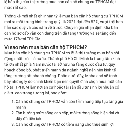
lệ hấp thụ của thị trường mua bán căn hộ chung cư TPHCM đạt
mức rất cao.
Thống kê mới nhất ghi nhận tỷ lệ mua bán căn hộ chung cư TPHCM
mới ra mắt trung bình trong quý III/2021 đạt đến 82%, vượt trội hơn
hẳn các quý và các năm về trước. Chuyên gia nhận định: Giá bán
căn hộ sơ cấp vẫn còn đang trên đà tăng trưởng và sẽ tăng đến
mức 17% tại TPHCM.
Vì sao nên mua bán căn hộ TPHCM?
Mua bán căn hộ chung cư TPHCM có lẽ là thị trường mua bán sôi
động nhất trên cả nước. Thành phố Hồ Chí Minh là trung tâm kinh
tế lớn nhất phía Nam nước ta, sở hữu hạ tầng được đầu tư, quy
hoạch đồng bộ, phát triển mạnh đa ngành nghề nên nền kinh tế
tăng trưởng rất nhanh chóng. Phần dưới đây, Mahaland sẽ trình
bày những lý do chính khiến bạn nên quyết định chọn mua một căn
hộ tại TPHCM làm nơi an cư hoặc tài sản đầu tư sinh lợi nhuận có
giá trị cao trong tương lai, bao gồm:
Căn hộ chung cư TPHCM vẫn còn tiềm năng tiếp tục tăng giá
mạnh
Tận hưởng mức sống cao cấp, môi trường sống hiện đại và
đầy đủ tiện ích
Căn hộ chung cư TPHCM có tiềm năng cho thuê sinh lợi