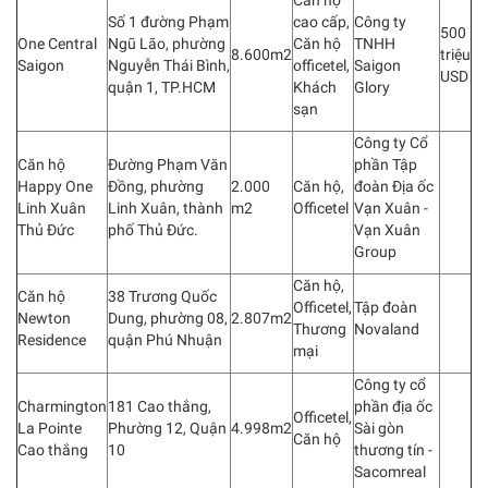
Căn hộ
Số 1 đường Phạm
cao cấp,
Công ty
500
One Central
Ngũ Lão, phường
Căn hộ
TNHH
8.600m2
triệu
Saigon
Nguyễn Thái Bình,
officetel,
Saigon
USD
quận 1, TP.HCM
Khách
Glory
sạn
Công ty Cổ
Căn hộ
Đường Phạm Văn
phần Tập
Happy One
Đồng, phường
2.000
Căn hộ,
đoàn Địa ốc
Linh Xuân
Linh Xuân, thành
m2
Officetel
Vạn Xuân -
Thủ Đức
phố Thủ Đức.
Vạn Xuân
Group
Căn hộ,
Căn hộ
38 Trương Quốc
Officetel,
Tập đoàn
Newton
Dung, phường 08,
2.807m2
Thương
Novaland
Residence
quận Phú Nhuận
mại
Công ty cổ
Charmington
181 Cao thắng,
phần địa ốc
Officetel,
La Pointe
Phường 12, Quận
4.998m2
Sài gòn
Căn hộ
Cao thắng
10
thương tín -
Sacomreal