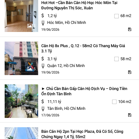
Hot Hot –cần Bán Căn Hộ Hqc Hóc Môn Tại
Đường Nguyễn Thị Sóc, Xuân
1,2 tỷ
68 m2
Hóc Môn, Hồ Chí Minh
5
19/06/2026
Căn Hộ 8x Plus , Q.12 - 58m2 Có Thang Máy Giá
3.1 Tỷ
3,1 tỷ
58 m2
Quận 12, Hồ Chí Minh
5
19/06/2026
► Chủ Cần Bán Gấp Căn Hộ Dịch Vụ – Dòng Tiền
Ổn Định Tân Bình
11,11 tỷ
104 m2
Tân Bình, Hồ Chí Minh
5
17/06/2026
Bán Căn Hộ 2pn Tại Hqc Plaza, Đã Có Sổ, Công
Chứng Ngay 1,4 Tỷ, 55m2