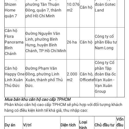
Shizen
phường Tân Thuận
10.076
đoàn Gotec
Căn hộ
Home
Đông, quận 7, thành
m2
Land
quận 7
phố Hồ Chí Minh
Căn hộ
Đường Nguyễn Văn
Flora
Công ty cổ
Linh, phường Bình
Panorama
26 ha
Căn hộ
phần Đầu tư
Hưng, huyện Bình
Bình
Nam Long
Chánh, TP Hồ Chí Minh
Chánh
Công ty Cổ
Căn hộ
Đường Phạm Văn
phần Tập
Happy One
Đồng, phường Linh
2.000
Căn hộ,
đoàn Địa ốc
Linh Xuân
Xuân, thành phố Thủ
m2
Officetel
Vạn Xuân -
Thủ Đức
Đức.
Vạn Xuân
Group
Mua bán khu căn hộ cao cấp TPHCM
Phân khúc căn hộ cao cấp TPHCM sẽ phù hợp với đối tượng khách
hàng có điều kiện kinh tế khá giả, thu nhập cao:
Vốn
Loại
Dự án
Vị trí
Diện tích
Chủ đầu tư
đầu
hình