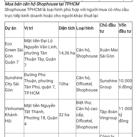
Mua bán căn hộ Shophouse tại TPHCM
Shophouse TPHCM là loại hình phù hợp với người mua có nhu cầu
trực tiếp kinh doanh hoặc cho người khác thuê lại:
Chủ đầu
Vốn
Dự án
Vị trí
Diện tích
Loại hình
tư
đầu tư
Mặt tiền Đại Lộ
Eco
Nguyễn Văn Linh,
Green Sài
Căn hộ,
Xuân Mai
phường Tân
14,36 ha
Gòn
Shophouse
Sài Gòn
Thuận Tây, Quận
Quận 7
7
Đường Phú
Sunshine
Căn hộ,
Thuận, phường
Sunshine
10.000
City Sài
10ha
Officetel,
Tân Phú, quận 7,
Group
tỉ đồng
Gòn
Shophouse
TP.HCM
Biệt thự,
Mặt tiền Nguyễn
Vinhomes
Căn hộ cao
11.000
Tất Thành,
Tập đoàn
Khánh
32 ha
cấp,
tỷ
Phường 18, Quận
Vingroup
Hội
Officetel,
đồng
4
Shophouse
Công ty